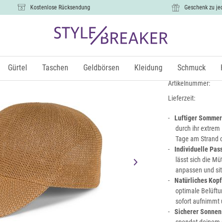
Kostenlose Rücksendung
Geschenk zu je
Papierstro
18,99 €
Gürtel
Taschen
Geldbörsen
Kleidung
Schmuck
inkl.
Artikelnummer:
Lieferzeit:
Luftiger Sommer
durch ihr extrem
Tage am Strand o
Individuelle Pas
lässt sich die M
anpassen und sit
Natürliches Kop
optimale Belüftu
sofort aufnimmt 
Sicherer Sonnen