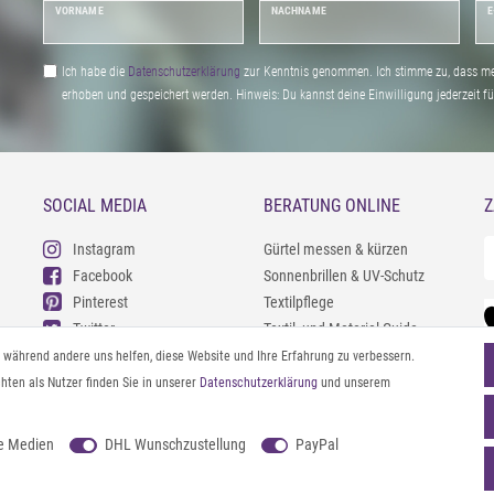
VORNAME
NACHNAME
E
Ich habe die
Daten­schutz­erklärung
zur Kenntnis genommen. Ich stimme zu, dass me
erhoben und gespeichert werden. Hinweis: Du kannst deine Einwilligung jederzeit fu
SOCIAL MEDIA
BERATUNG ONLINE
Z
Instagram
Gürtel messen & kürzen
Facebook
Sonnenbrillen & UV-Schutz
Pinterest
Textilpflege
Twitter
Textil- und Material-Guide
Youtube
Geldbörse richtig organisieren
l, während andere uns helfen, diese Website und Ihre Erfahrung zu verbessern.
Threads
Pflegeanleitung für Caps
ten als Nutzer finden Sie in unserer
Daten­schutz­erklärung
und unserem
e Medien
DHL Wunschzustellung
PayPal