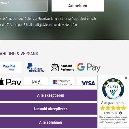
-MAIL *
Anmelden
ine Angaben und Daten zur Beantwortung meiner Anfrage elektronisch
̈r die Zukunft per E-Mail mail@stylebreaker.de widerrufen
AHLUNG & VERSAND
✕
Alle akzeptieren
Auswahl akzeptieren
Alle ablehnen
*Sternchentexte und rechtliche Hinweise