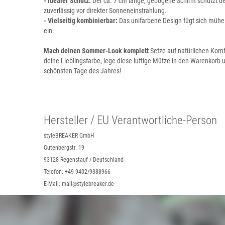
- Idealer Schutz:
Der ca. 7 cm lange, gebogene Schirm schützt d
zuverlässig vor direkter Sonneneinstrahlung.
- Vielseitig kombinierbar:
Das unifarbene Design fügt sich mühel
ein.
Mach deinen Sommer-Look komplett
Setze auf natürlichen Komfo
deine Lieblingsfarbe, lege diese luftige Mütze in den Warenkorb u
schönsten Tage des Jahres!
Hersteller / EU Verantwortliche-Person
styleBREAKER GmbH
Gutenbergstr. 19
93128 Regenstauf / Deutschland
Telefon: +49 9402/9388966
E-Mail: mail@stylebreaker.de