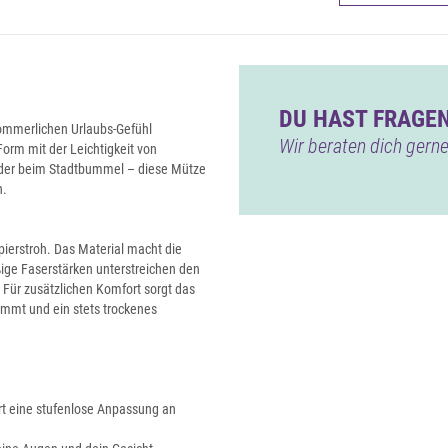
DU HAST FRAGEN
sommerlichen Urlaubs-Gefühl
Wir beraten dich gerne
Form mit der Leichtigkeit von
 oder beim Stadtbummel – diese Mütze
n.
ierstroh. Das Material macht die
ige Faserstärken unterstreichen den
Für zusätzlichen Komfort sorgt das
mmt und ein stets trockenes
rt eine stufenlose Anpassung an