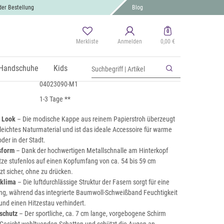
der Bestellung
Blog
0
Merkliste
Anmelden
0,00 €
h Baseball Cap
 MwSt., zzgl.
Handschuhe
Versand
Kids
04023090-M1
1-3 Tage **
 Look
– Die modische Kappe aus reinem Papierstroh überzeugt
 leichtes Naturmaterial und ist das ideale Accessoire für warme
der in der Stadt.
sform
– Dank der hochwertigen Metallschnalle am Hinterkopf
ütze stufenlos auf einen Kopfumfang von ca. 54 bis 59 cm
zt sicher, ohne zu drücken.
fklima
– Die luftdurchlässige Struktur der Fasern sorgt für eine
ng, während das integrierte Baumwoll-Schweißband Feuchtigkeit
und einen Hitzestau verhindert.
schutz
– Der sportliche, ca. 7 cm lange, vorgebogene Schirm