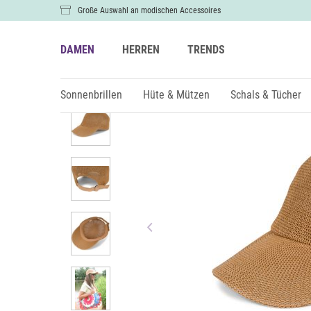
Große Auswahl an modischen Accessoires
DAMEN
HERREN
TRENDS
Damen
Hüte & Mützen
Caps
Sonnenbrillen
Hüte & Mützen
Schals & Tücher