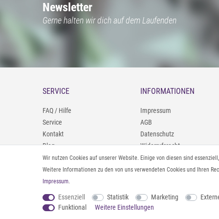
Newsletter
Gerne halten wir dich auf dem Laufenden
SERVICE
INFORMATIONEN
FAQ / Hilfe
Impressum
Service
AGB
Kontakt
Datenschutz
Blog
Widerrufsrecht
09402/9388966
Zahlung und Versand
Wir nutzen Cookies auf unserer Website. Einige von diesen sind essenziel
0160/98693481
Rücksendeinformationen
Weitere Informationen zu den von uns verwendeten Cookies und Ihren Rech
Impressum
.
Vertrag widerrufen
Essenziell
Statistik
Marketing
Extern
Funktional
Weitere Einstellungen
© 2026 styleBREAKER | Alle Rechte vorbehalten. |
webshop by