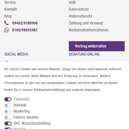
Service
AGB
Kontakt
Datenschutz
Blog
Widerrufsrecht
09402/9388966
Zahlung und Versand
0160/98693481
Rücksendeinformationen
Vertrag widerrufen
SOCIAL MEDIA
BERATUNG ONLINE
Instagram
Gürtel messen & kürzen
Wir nutzen Cookies auf unserer Website. Einige von diesen sind essenziell, während
Facebook
Sonnenbrillen & UV-Schutz
andere uns helfen, diese Website und Ihre Erfahrung zu verbessern. Weitere
Pinterest
Textilpflege
Informationen zu den von uns verwendeten Cookies und Ihren Rechten als Nutzer
Twitter
Textil- und Material-Guide
finden Sie in unserer
Daten­schutz­erklärung
und unserem
Impressum
.
Youtube
Geldbörse richtig organisieren
Threads
Pflegeanleitung für Caps
Essenziell
Statistik
Marketing
ZAHLUNG & VERSAND
Externe Medien
DHL Wunschzustellung