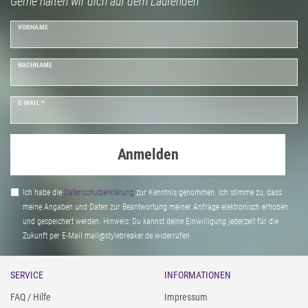
Gerne halten wir dich auf dem Laufenden
VORNAME
NACHNAME
E-MAIL *
Anmelden
Ich habe die
Daten­schutz­erklärung
zur Kenntnis genommen. Ich stimme zu, dass
meine Angaben und Daten zur Beantwortung meiner Anfrage elektronisch erhoben
und gespeichert werden. Hinweis: Du kannst deine Einwilligung jederzeit für die
Zukunft per E-Mail mail@stylebreaker.de widerrufen
SERVICE
INFORMATIONEN
FAQ / Hilfe
Impressum