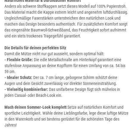
Natürliches Material & Durchdachter Komfort
Anders als schwere Stoffkappen setzt dieses Modell auf 100% Papierstroh.
Das Material macht die Kappe extrem leicht und angenehm luftdurchlässig.
Ungleichmäßige Faserstärken unterstreichen den natürlichen Look und
machen das Design besonders authentisch. Für zusätzlichen Komfort sorgt
das eingenähte Baumwoll-Schweißband, das Feuchtigkeit sofort aufnimmt
und ein stets trockenes Tragegefühl garantiert.
Die Details für deinen perfekten Sitz
Damit die Mütze nicht nur gut aussieht, sondern optimal hält:
- Flexible Größe:
Die edle Metallschnalle am Hinterkopf garantiert eine
stufenlose Anpassung an deine Kopfform für einen Umfang von ca. 54 bis
59 cm.
- Idealer Schutz:
Der ca. 7 cm lange, gebogene Schirm schützt deine
Augen und dein Gesicht zuverlässig vor direkter Sonneneinstrahlung.
- Vielseitig kombinierbar:
Das unifarbene Design fügt sich mühelos in
jeden Casual- oder Beach-Look ein.
Mach deinen Sommer-Look komplett
Setze auf natürlichen Komfort und
sportliche Leichtigkeit. Wähle deine Lieblingsfarbe, lege diese luftige Mütze
in den Warenkorb und sei bestens gerüstet für die schönsten Tage des
Jahres!