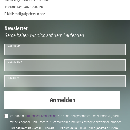
93128 Regenstauf / Deutschland
Telefon: +49 9402/9388966
E-Mail: mail@stylebreaker.de
Newsletter
Gerne halten wir dich auf dem Laufenden
VORNAME
NACHNAME
E-MAIL *
Anmelden
Ich habe die
Daten­schutz­erklärung
zur Kenntnis genommen. Ich stimme zu, dass
meine Angaben und Daten zur Beantwortung meiner Anfrage elektronisch erhoben
und gespeichert werden. Hinweis: Du kannst deine Einwilligung jederzeit für die