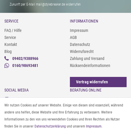
Zukunft per E-Mail mail@stylebreaker.de widerrufen
SERVICE
INFORMATIONEN
FAQ / Hilfe
Impressum
Service
AGB
Kontakt
Datenschutz
Blog
Widerrufsrecht
09402/9388966
Zahlung und Versand
0160/98693481
Rücksendeinformationen
Vertrag widerrufen
SOCIAL MEDIA
BERATUNG ONLINE
Instagram
Gürtel messen & kürzen
Wir nutzen Cookies auf unserer Website. Einige von diesen sind essenziell, während
Facebook
Sonnenbrillen & UV-Schutz
andere uns helfen, diese Website und Ihre Erfahrung zu verbessern. Weitere
Pinterest
Textilpflege
Informationen zu den von uns verwendeten Cookies und Ihren Rechten als Nutzer
Twitter
Textil- und Material-Guide
finden Sie in unserer
Daten­schutz­erklärung
und unserem
Impressum
.
Youtube
Geldbörse richtig organisieren