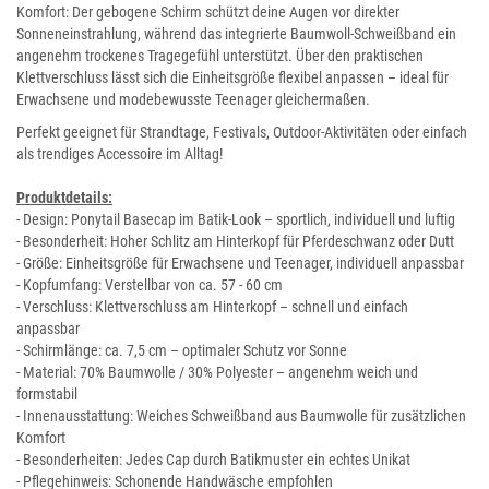
Komfort: Der gebogene Schirm schützt deine Augen vor direkter
Sonneneinstrahlung, während das integrierte Baumwoll-Schweißband ein
angenehm trockenes Tragegefühl unterstützt. Über den praktischen
Klettverschluss lässt sich die Einheitsgröße flexibel anpassen – ideal für
Erwachsene und modebewusste Teenager gleichermaßen.
Perfekt geeignet für Strandtage, Festivals, Outdoor-Aktivitäten oder einfach
als trendiges Accessoire im Alltag!
Produktdetails:
- Design: Ponytail Basecap im Batik-Look – sportlich, individuell und luftig
- Besonderheit: Hoher Schlitz am Hinterkopf für Pferdeschwanz oder Dutt
- Größe: Einheitsgröße für Erwachsene und Teenager, individuell anpassbar
- Kopfumfang: Verstellbar von ca. 57 - 60 cm
- Verschluss: Klettverschluss am Hinterkopf – schnell und einfach
anpassbar
- Schirmlänge: ca. 7,5 cm – optimaler Schutz vor Sonne
- Material: 70% Baumwolle / 30% Polyester – angenehm weich und
formstabil
- Innenausstattung: Weiches Schweißband aus Baumwolle für zusätzlichen
Komfort
- Besonderheiten: Jedes Cap durch Batikmuster ein echtes Unikat
- Pflegehinweis: Schonende Handwäsche empfohlen