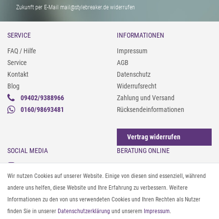
Zukunft per E-Mail mail@stylebreaker.de widerrufen
SERVICE
INFORMATIONEN
FAQ / Hilfe
Impressum
Service
AGB
Kontakt
Datenschutz
Blog
Widerrufsrecht
09402/9388966
Zahlung und Versand
0160/98693481
Rücksendeinformationen
Vertrag widerrufen
SOCIAL MEDIA
BERATUNG ONLINE
Instagram
Gürtel messen & kürzen
Wir nutzen Cookies auf unserer Website. Einige von diesen sind essenziell, während
Facebook
Sonnenbrillen & UV-Schutz
andere uns helfen, diese Website und Ihre Erfahrung zu verbessern. Weitere
Pinterest
Textilpflege
Informationen zu den von uns verwendeten Cookies und Ihren Rechten als Nutzer
Twitter
Textil- und Material-Guide
finden Sie in unserer
Daten­schutz­erklärung
und unserem
Impressum
.
Youtube
Geldbörse richtig organisieren