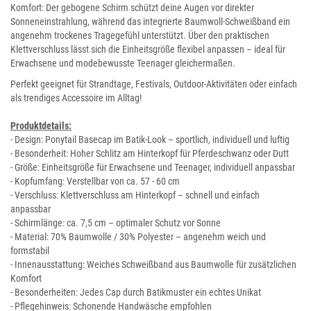
Komfort: Der gebogene Schirm schützt deine Augen vor direkter
Sonneneinstrahlung, während das integrierte Baumwoll-Schweißband ein
angenehm trockenes Tragegefühl unterstützt. Über den praktischen
Klettverschluss lässt sich die Einheitsgröße flexibel anpassen – ideal für
Erwachsene und modebewusste Teenager gleichermaßen.
Perfekt geeignet für Strandtage, Festivals, Outdoor-Aktivitäten oder einfach
als trendiges Accessoire im Alltag!
Produktdetails:
- Design: Ponytail Basecap im Batik-Look – sportlich, individuell und luftig
- Besonderheit: Hoher Schlitz am Hinterkopf für Pferdeschwanz oder Dutt
- Größe: Einheitsgröße für Erwachsene und Teenager, individuell anpassbar
- Kopfumfang: Verstellbar von ca. 57 - 60 cm
- Verschluss: Klettverschluss am Hinterkopf – schnell und einfach
anpassbar
- Schirmlänge: ca. 7,5 cm – optimaler Schutz vor Sonne
- Material: 70% Baumwolle / 30% Polyester – angenehm weich und
formstabil
- Innenausstattung: Weiches Schweißband aus Baumwolle für zusätzlichen
Komfort
- Besonderheiten: Jedes Cap durch Batikmuster ein echtes Unikat
- Pflegehinweis: Schonende Handwäsche empfohlen