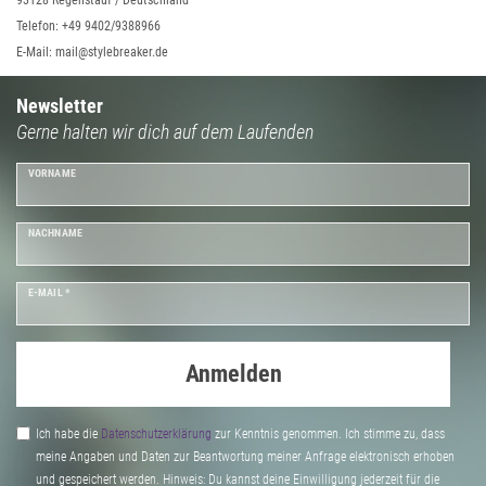
93128 Regenstauf / Deutschland
Telefon: +49 9402/9388966
E-Mail: mail@stylebreaker.de
Newsletter
Gerne halten wir dich auf dem Laufenden
VORNAME
NACHNAME
E-MAIL *
Anmelden
Ich habe die
Daten­schutz­erklärung
zur Kenntnis genommen. Ich stimme zu, dass
meine Angaben und Daten zur Beantwortung meiner Anfrage elektronisch erhoben
und gespeichert werden. Hinweis: Du kannst deine Einwilligung jederzeit für die