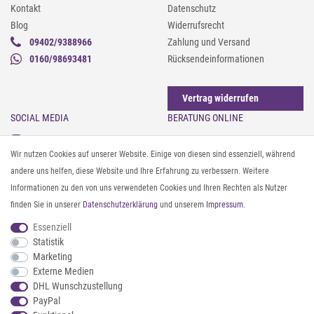
Kontakt
Datenschutz
Blog
Widerrufsrecht
09402/9388966
Zahlung und Versand
0160/98693481
Rücksendeinformationen
Vertrag widerrufen
SOCIAL MEDIA
BERATUNG ONLINE
Instagram
Gürtel messen & kürzen
Wir nutzen Cookies auf unserer Website. Einige von diesen sind essenziell, während
Facebook
Sonnenbrillen & UV-Schutz
andere uns helfen, diese Website und Ihre Erfahrung zu verbessern. Weitere
Pinterest
Textilpflege
Informationen zu den von uns verwendeten Cookies und Ihren Rechten als Nutzer
Twitter
Textil- und Material-Guide
finden Sie in unserer
Daten­schutz­erklärung
und unserem
Impressum
.
Youtube
Geldbörse richtig organisieren
Threads
Pflegeanleitung für Caps
Essenziell
Statistik
Marketing
ZAHLUNG & VERSAND
Externe Medien
DHL Wunschzustellung
PayPal