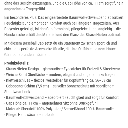
ohne das Gesicht einzuengen, und die Cap-Höhe von ca. 11 cm sorgt für ein
angenehmes Tragegefühl.
Ein besonderes Plus: Das eingearbeitete Baumwoll-Schweißband absorbiert
Feuchtigkeit und erhöht den Komfort auch bei längeren Tragezeiten. Aus
Polyester gefertigt, ist das Cap formstabil, pflegeleicht und langlebig – die
Handwäsche erhält das Material und den Glanz der Strass-Nieten optimal.
Mit diesem Baseball Cap setzt du ein Statement zwischen sportlich und
chic – das perfekte Accessoire für alle, die ihre Outfits mit einem Hauch
Glamour abrunden möchten.
Produktdetails:
- Strass Nieten Design – glamouröser Eyecatcher für Freizeit & Streetwear
- Weiche Samt Oberfläche – modern, elegant und angenehm zu tragen
- Klettverschluss – flexibel verstellbar für Kopfumfang ca. 56–59 cm
- Gebogener Schirm (7,5 cm) – stilvoller Sonnenschutz mit sportlichem
Streetwear Look
- Baumwoll-Schweißband – absorbiert Feuchtigkeit und sorgt für Komfort
- Cap Höhe ca. 11 cm – angenehmer Sitz ohne Druckgefühl
- Material: Oberstoff 100% Polyester / Schweißband 100 % Baumwolle
- Pflege: Handwäsche empfohlen