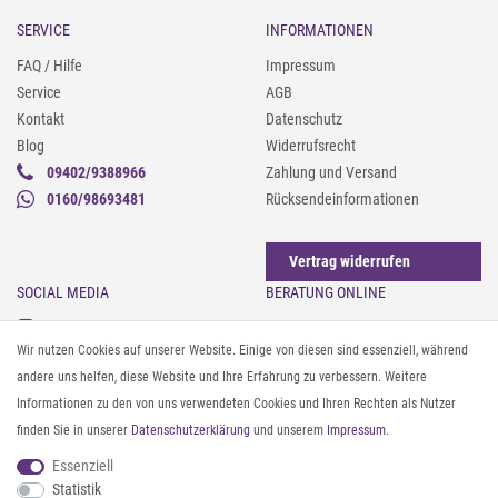
SERVICE
INFORMATIONEN
FAQ / Hilfe
Impressum
Service
AGB
Kontakt
Datenschutz
Blog
Widerrufsrecht
09402/9388966
Zahlung und Versand
0160/98693481
Rücksendeinformationen
Vertrag widerrufen
SOCIAL MEDIA
BERATUNG ONLINE
Instagram
Gürtel messen & kürzen
Wir nutzen Cookies auf unserer Website. Einige von diesen sind essenziell, während
Facebook
Sonnenbrillen & UV-Schutz
andere uns helfen, diese Website und Ihre Erfahrung zu verbessern. Weitere
Pinterest
Textilpflege
Informationen zu den von uns verwendeten Cookies und Ihren Rechten als Nutzer
Twitter
Textil- und Material-Guide
finden Sie in unserer
Daten­schutz­erklärung
und unserem
Impressum
.
Youtube
Geldbörse richtig organisieren
Threads
Pflegeanleitung für Caps
Essenziell
Statistik