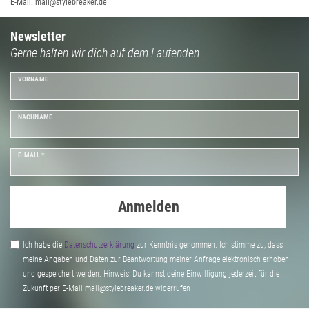
E-Mail: mail@stylebreaker.de
Newsletter
Gerne halten wir dich auf dem Laufenden
VORNAME
NACHNAME
E-MAIL *
Anmelden
Ich habe die
Daten­schutz­erklärung
zur Kenntnis genommen. Ich stimme zu, dass
meine Angaben und Daten zur Beantwortung meiner Anfrage elektronisch erhoben
und gespeichert werden. Hinweis: Du kannst deine Einwilligung jederzeit für die
Zukunft per E-Mail mail@stylebreaker.de widerrufen