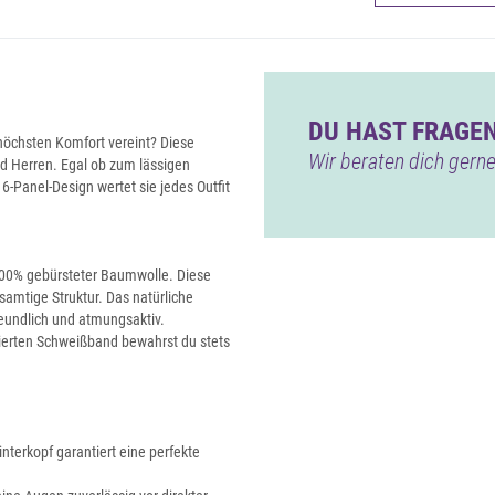
DU HAST FRAGEN
 höchsten Komfort vereint? Diese
Wir beraten dich gerne
nd Herren. Egal ob zum lässigen
6-Panel-Design wertet sie jedes Outfit
100% gebürsteter Baumwolle. Diese
 samtige Struktur. Das natürliche
reundlich und atmungsaktiv.
ierten Schweißband bewahrst du stets
nterkopf garantiert eine perfekte