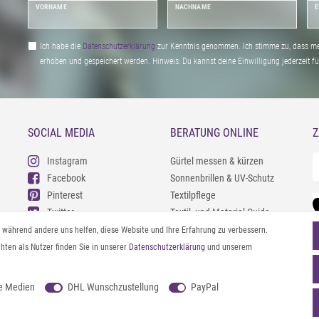
VORNAME
NACHNAME
E
Ich habe die
Daten­schutz­erklärung
zur Kenntnis genommen. Ich stimme zu, dass me
erhoben und gespeichert werden. Hinweis: Du kannst deine Einwilligung jederzeit fu
SOCIAL MEDIA
BERATUNG ONLINE
Z
Instagram
Gürtel messen & kürzen
Facebook
Sonnenbrillen & UV-Schutz
Pinterest
Textilpflege
Twitter
Textil- und Material-Guide
Youtube
Geldbörse richtig organisieren
l, während andere uns helfen, diese Website und Ihre Erfahrung zu verbessern.
Threads
Pflegeanleitung für Caps
ten als Nutzer finden Sie in unserer
Daten­schutz­erklärung
und unserem
e Medien
DHL Wunschzustellung
PayPal