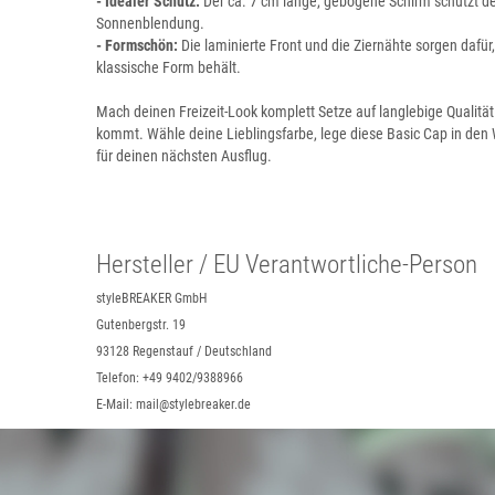
- Idealer Schutz:
Der ca. 7 cm lange, gebogene Schirm schützt de
Sonnenblendung.
- Formschön:
Die laminierte Front und die Ziernähte sorgen dafür,
klassische Form behält.
Mach deinen Freizeit-Look komplett Setze auf langlebige Qualitä
kommt. Wähle deine Lieblingsfarbe, lege diese Basic Cap in den
für deinen nächsten Ausflug.
Hersteller / EU Verantwortliche-Person
styleBREAKER GmbH
Gutenbergstr. 19
93128 Regenstauf / Deutschland
Telefon: +49 9402/9388966
E-Mail: mail@stylebreaker.de