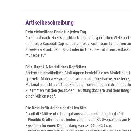
Artikelbeschreibung
Dein vielseitiges Basic für jeden Tag
Du suchst nach einer schlichten Kappe, die sportlichen Style und
einfarbige Baseball Cap ist das perfekte Accessoire für Damen u
Streetwear-Look, beim Sport oder im Urlaub – mit ihrem zeitlosen 
mühelos auf.
Edle Haptik & Natürliches Kopfklima
Anders als gewöhnliche Stoffkappen besteht dieses Modell aus 
spezielle Materialverarbeitung verleiht der Oberfläche eine feine,
Material ist nicht nur strapazierfähig, sondern auch extrem hautf
Zusammen mit den gestickten Belüftungslöchern und dem integr
einen kühlen Kopf.
Die Details für deinen perfekten Sitz
Damit die Mütze nicht nur gut aussieht, sondern optimal hält:
- Flexible Größe:
Der stufenlos verstellbare Klettverschluss am Hi
Passform für einen Kopfumfang von ca. 56 bis 59 cm.