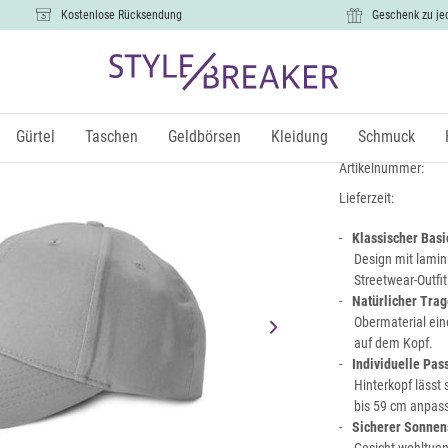
Kostenlose Rücksendung
Geschenk zu je
Baseball Ca
10,99 €
Gürtel
Taschen
Geldbörsen
Kleidung
Schmuck
inkl.
Artikelnummer:
Lieferzeit:
Klassischer Basi
Design mit lamini
Streetwear-Outfi
Natürlicher Tra
Obermaterial ein
auf dem Kopf.
Individuelle Pas
Hinterkopf lässt
bis 59 cm anpass
Sicherer Sonnen