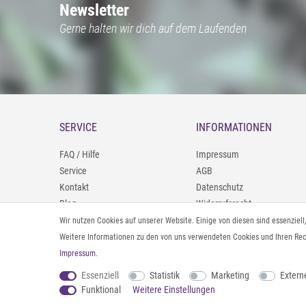
Newsletter
Gerne halten wir dich auf dem Laufenden
SERVICE
INFORMATIONEN
FAQ / Hilfe
Impressum
Service
AGB
Kontakt
Datenschutz
Blog
Widerrufsrecht
09402/9388966
Zahlung und Versand
Wir nutzen Cookies auf unserer Website. Einige von diesen sind essenziel
0160/98693481
Rücksendeinformationen
Weitere Informationen zu den von uns verwendeten Cookies und Ihren Rech
Impressum
.
Vertrag widerrufen
Essenziell
Statistik
Marketing
Extern
Funktional
Weitere Einstellungen
© 2026 styleBREAKER | Alle Rechte vorbehalten. |
webshop by