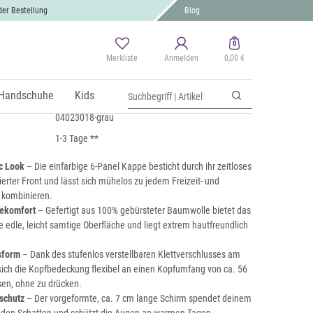
der Bestellung
Blog
0
Merkliste
Anmelden
0,00 €
p Einfarbig
 MwSt., zzgl.
Handschuhe
Versand
Kids
04023018-grau
1-3 Tage **
c Look
– Die einfarbige 6-Panel Kappe besticht durch ihr zeitloses
erter Front und lässt sich mühelos zu jedem Freizeit- und
t kombinieren.
gekomfort
– Gefertigt aus 100% gebürsteter Baumwolle bietet das
e edle, leicht samtige Oberfläche und liegt extrem hautfreundlich
sform
– Dank des stufenlos verstellbaren Klettverschlusses am
 sich die Kopfbedeckung flexibel an einen Kopfumfang von ca. 56
en, ohne zu drücken.
schutz
– Der vorgeformte, ca. 7 cm lange Schirm spendet deinem