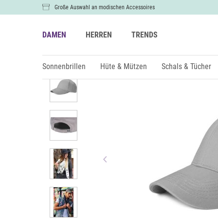
Große Auswahl an modischen Accessoires
DAMEN
HERREN
TRENDS
Damen
Hüte & Mützen
Caps
Sonnenbrillen
Hüte & Mützen
Schals & Tücher