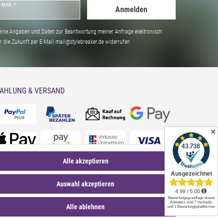
-MAIL *
Anmelden
ine Angaben und Daten zur Beantwortung meiner Anfrage elektronisch
̈r die Zukunft per E-Mail mail@stylebreaker.de widerrufen
AHLUNG & VERSAND
✕
Alle akzeptieren
Auswahl akzeptieren
Alle ablehnen
*Sternchentexte und rechtliche Hinweise