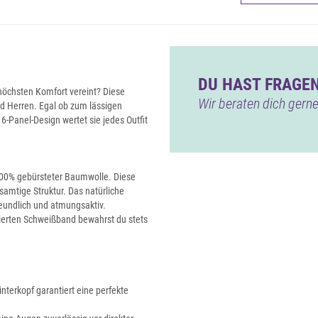
DU HAST FRAGEN
 höchsten Komfort vereint? Diese
Wir beraten dich gerne
nd Herren. Egal ob zum lässigen
6-Panel-Design wertet sie jedes Outfit
100% gebürsteter Baumwolle. Diese
 samtige Struktur. Das natürliche
reundlich und atmungsaktiv.
ierten Schweißband bewahrst du stets
nterkopf garantiert eine perfekte