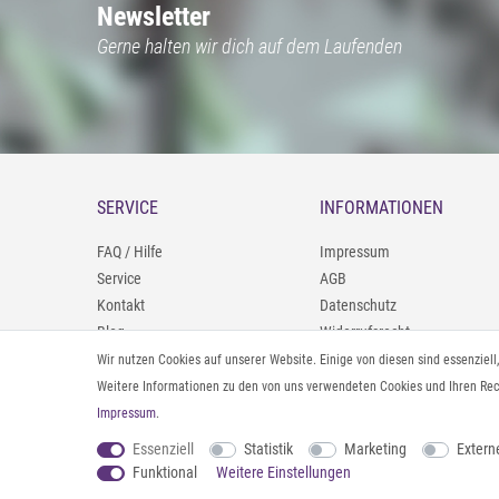
Newsletter
Gerne halten wir dich auf dem Laufenden
SERVICE
INFORMATIONEN
FAQ / Hilfe
Impressum
Service
AGB
Kontakt
Datenschutz
Blog
Widerrufsrecht
09402/9388966
Zahlung und Versand
Wir nutzen Cookies auf unserer Website. Einige von diesen sind essenziel
0160/98693481
Rücksendeinformationen
Weitere Informationen zu den von uns verwendeten Cookies und Ihren Rech
Impressum
.
Vertrag widerrufen
Essenziell
Statistik
Marketing
Extern
Funktional
Weitere Einstellungen
© 2026 styleBREAKER | Alle Rechte vorbehalten. |
webshop by