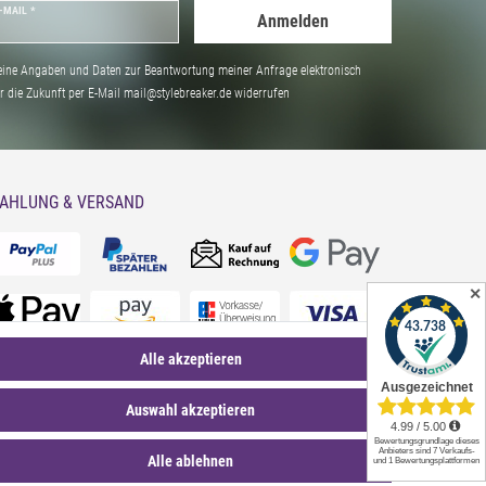
-MAIL *
Anmelden
ine Angaben und Daten zur Beantwortung meiner Anfrage elektronisch
̈r die Zukunft per E-Mail mail@stylebreaker.de widerrufen
AHLUNG & VERSAND
✕
Alle akzeptieren
Auswahl akzeptieren
Alle ablehnen
*Sternchentexte und rechtliche Hinweise