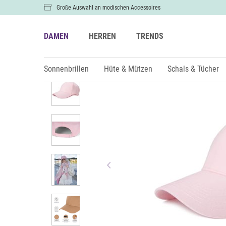
Große Auswahl an modischen Accessoires
DAMEN
HERREN
TRENDS
Damen
Hüte & Mützen
Caps
Sonnenbrillen
Hüte & Mützen
Schals & Tücher