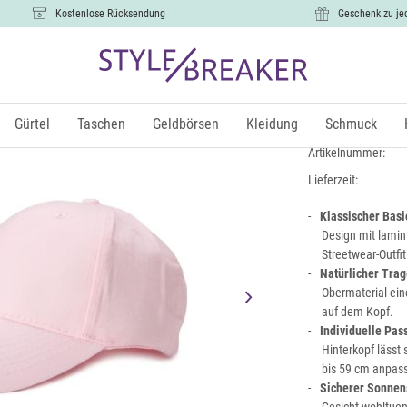
Kostenlose Rücksendung
Geschenk zu je
Baseball Ca
10,99 €
Gürtel
Taschen
Geldbörsen
Kleidung
Schmuck
inkl.
Artikelnummer:
Lieferzeit:
Klassischer Basi
Design mit lamini
Streetwear-Outfi
Natürlicher Tra
Obermaterial ein
auf dem Kopf.
Individuelle Pas
Hinterkopf lässt
bis 59 cm anpass
Sicherer Sonnen