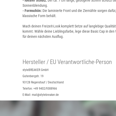
- Idealer Schutz:
Der ca. 7 cm lange, gebogene Schirm schützt de
Sonnenblendung.
- Formschön:
Die laminierte Front und die Ziernähte sorgen dafür,
klassische Form behält.
Mach deinen Freizeit-Look komplett Setze auf langlebige Qualitä
kommt. Wähle deine Lieblingsfarbe, lege diese Basic Cap in den
für deinen nächsten Ausflug.
Hersteller / EU Verantwortliche-Person
styleBREAKER GmbH
Gutenbergstr. 19
93128 Regenstauf / Deutschland
Telefon: +49 9402/9388966
E-Mail: mail@stylebreaker.de