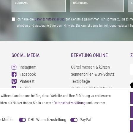
VORNAME
NACHNAME
E
Ich habe die
Daten­schutz­erklärung
zur Kenntnis genommen. Ich stimme zu, dass me
erhoben und gespeichert werden. Hinweis: Du kannst deine Einwilligung jederzeit fu
SOCIAL MEDIA
BERATUNG ONLINE
Z
Instagram
Gürtel messen & kürzen
Facebook
Sonnenbrillen & UV-Schutz
Pinterest
Textilpflege
Twitter
Textil- und Material-Guide
Youtube
Geldbörse richtig organisieren
l, während andere uns helfen, diese Website und Ihre Erfahrung zu verbessern.
Threads
Pflegeanleitung für Caps
ten als Nutzer finden Sie in unserer
Daten­schutz­erklärung
und unserem
e Medien
DHL Wunschzustellung
PayPal