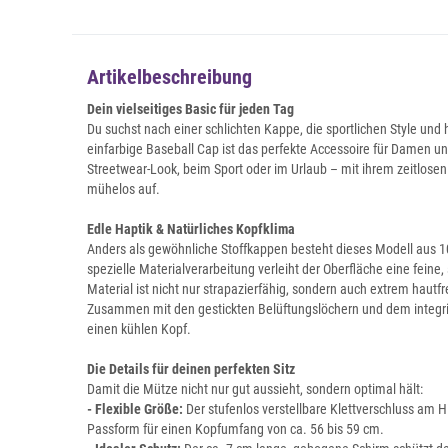
Artikelbeschreibung
Dein vielseitiges Basic für jeden Tag
Du suchst nach einer schlichten Kappe, die sportlichen Style und
einfarbige Baseball Cap ist das perfekte Accessoire für Damen u
Streetwear-Look, beim Sport oder im Urlaub – mit ihrem zeitlosen 
mühelos auf.
Edle Haptik & Natürliches Kopfklima
Anders als gewöhnliche Stoffkappen besteht dieses Modell aus 
spezielle Materialverarbeitung verleiht der Oberfläche eine feine,
Material ist nicht nur strapazierfähig, sondern auch extrem hautf
Zusammen mit den gestickten Belüftungslöchern und dem integr
einen kühlen Kopf.
Die Details für deinen perfekten Sitz
Damit die Mütze nicht nur gut aussieht, sondern optimal hält:
- Flexible Größe:
Der stufenlos verstellbare Klettverschluss am Hi
Passform für einen Kopfumfang von ca. 56 bis 59 cm.