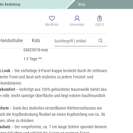
der Bestellung
Blog
0
Merkliste
Anmelden
0,00 €
p Einfarbig
 MwSt., zzgl.
Handschuhe
Versand
Kids
04023018-rose
1-3 Tage **
c Look
– Die einfarbige 6-Panel Kappe besticht durch ihr zeitloses
erter Front und lässt sich mühelos zu jedem Freizeit- und
t kombinieren.
gekomfort
– Gefertigt aus 100% gebürsteter Baumwolle bietet das
e edle, leicht samtige Oberfläche und liegt extrem hautfreundlich
sform
– Dank des stufenlos verstellbaren Klettverschlusses am
 sich die Kopfbedeckung flexibel an einen Kopfumfang von ca. 56
en, ohne zu drücken.
schutz
– Der vorgeformte, ca. 7 cm lange Schirm spendet deinem