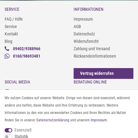
SERVICE
INFORMATIONEN
FAQ / Hilfe
Impressum
Service
AGB
Kontakt
Datenschutz
Blog
Widerrufsrecht
09402/9388966
Zahlung und Versand
0160/98693481
Rücksendeinformationen
Vertrag widerrufen
SOCIAL MEDIA
BERATUNG ONLINE
Instagram
Gürtel messen & kürzen
Wir nutzen Cookies auf unserer Website. Einige von diesen sind essenziell, während
Facebook
Sonnenbrillen & UV-Schutz
andere uns helfen, diese Website und Ihre Erfahrung zu verbessern. Weitere
Pinterest
Textilpflege
Informationen zu den von uns verwendeten Cookies und Ihren Rechten als Nutzer
Twitter
Textil- und Material-Guide
finden Sie in unserer
Daten­schutz­erklärung
und unserem
Impressum
.
Youtube
Geldbörse richtig organisieren
Threads
Pflegeanleitung für Caps
Essenziell
Statistik