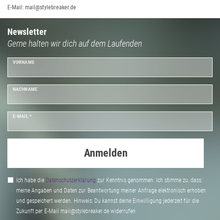
E-Mail: mail@stylebreaker.de
Newsletter
Gerne halten wir dich auf dem Laufenden
VORNAME
NACHNAME
E-MAIL *
Anmelden
Ich habe die
Daten­schutz­erklärung
zur Kenntnis genommen. Ich stimme zu, dass
meine Angaben und Daten zur Beantwortung meiner Anfrage elektronisch erhoben
und gespeichert werden. Hinweis: Du kannst deine Einwilligung jederzeit für die
Zukunft per E-Mail mail@stylebreaker.de widerrufen