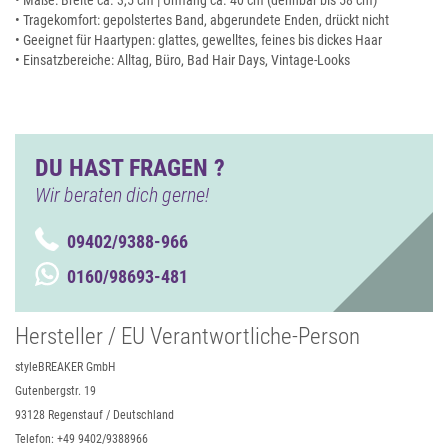
• Maße: Breite ca. 3,5 cm | Umfang ca. 40 cm (dehnbar bis 58 cm)
• Tragekomfort: gepolstertes Band, abgerundete Enden, drückt nicht
• Geeignet für Haartypen: glattes, gewelltes, feines bis dickes Haar
• Einsatzbereiche: Alltag, Büro, Bad Hair Days, Vintage-Looks
DU HAST FRAGEN ?
Wir beraten dich gerne!
09402/9388-966
0160/98693-481
Hersteller / EU Verantwortliche-Person
styleBREAKER GmbH
Gutenbergstr. 19
93128 Regenstauf / Deutschland
Telefon: +49 9402/9388966