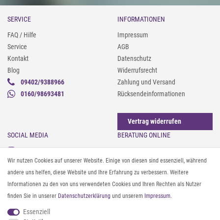
SERVICE
INFORMATIONEN
FAQ / Hilfe
Impressum
Service
AGB
Kontakt
Datenschutz
Blog
Widerrufsrecht
09402/9388966
Zahlung und Versand
0160/98693481
Rücksendeinformationen
Vertrag widerrufen
SOCIAL MEDIA
BERATUNG ONLINE
Instagram
Gürtel messen & kürzen
Wir nutzen Cookies auf unserer Website. Einige von diesen sind essenziell, während
Facebook
Sonnenbrillen & UV-Schutz
andere uns helfen, diese Website und Ihre Erfahrung zu verbessern. Weitere
Pinterest
Textilpflege
Informationen zu den von uns verwendeten Cookies und Ihren Rechten als Nutzer
Twitter
Textil- und Material-Guide
finden Sie in unserer
Daten­schutz­erklärung
und unserem
Impressum
.
Youtube
Geldbörse richtig organisieren
Threads
Pflegeanleitung für Caps
Essenziell