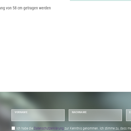
fang von 58 cm getragen werden
VORNAME
NACHNAME
E
Ich habe die
Daten­schutz­erklärung
zur Kenntnis genommen. Ich stimme zu, dass me