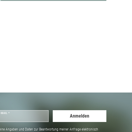
-MAIL *
Anmelden
ine Angaben und Daten zur Beantwortung meiner Anfrage elektronisch