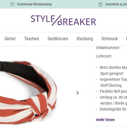
Kostenlose Rücksendung
Geschenk zu je
Haarreif mi
5,99 €
Gürtel
Taschen
Geldbörsen
Kleidung
Schmuck
inkl. Mw
Artikelnummer:
Lieferzeit:
Retro Streifen Mu
Sport geeignet
Angenehmer Trage
Stoff Überzug
Flexibler Reif pa
Umfang ca. 40 c
werden / Breite 
Einheitsgröße fü
mehr lesen