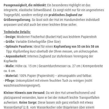
Passgenauigkeit, die mitdenkt:
Ein besonderes Highlight ist das
integrierte, elastische Schweißband. Es sorgt nicht nur für ein angenehmes
Tragegefühl, sondern verbirgt ein
praktisches Zugband zur
Größenregulierung
. So lässt sich der Hut im Handumdrehen individuell
anpassen und sitzt auch bei einer leichten Brise sicher.
Technische Details:
- Design:
Moderner Fischerhut (Bucket Hat) aus leichtem Papierstroh
- Größe:
Variable Einheitsgröße (One Size)
-
Optimale Passform:
Ideal für einen
Kopfumfang von 55 cm bis 58 cm
Tipp: Kopfumfang kurz oberhalb der Ohren messen, um sicherzugehen.
-
Anpassbarkeit:
Internes Zugband zur stufenlosen Verengung der
Kopfweite
- Maße:
Höhe ca. 15 cm | Gesamtdurchmesser ca. 27 cm | Krempenbreite
ca. 6 cm.
- Material:
100% Papier (Papierstroh) – atmungsaktiv und faltbar.
-
Pflege:
Unkompliziert mit einem feuchten Tuch zu reinigen (nicht
waschmaschinengeeignet).
Kleiner Hinweis zum Versand:
Da wir den Hut umweltschonend und
platzsparend versenden, kann er bei der Ankunft leichte Transportfalten
aufweisen.
Keine Sorge:
Diese lassen sich ganz einfach mit etwas
Wasserdampf (z.B. vom Wasserkocher oder Bügeleisen über einem