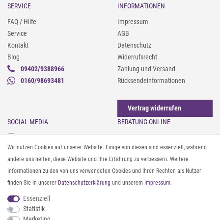
SERVICE
INFORMATIONEN
FAQ / Hilfe
Impressum
Service
AGB
Kontakt
Datenschutz
Blog
Widerrufsrecht
09402/9388966
Zahlung und Versand
0160/98693481
Rücksendeinformationen
Vertrag widerrufen
SOCIAL MEDIA
BERATUNG ONLINE
Instagram
Gürtel messen & kürzen
Wir nutzen Cookies auf unserer Website. Einige von diesen sind essenziell, während
Facebook
Sonnenbrillen & UV-Schutz
andere uns helfen, diese Website und Ihre Erfahrung zu verbessern. Weitere
Pinterest
Textilpflege
Informationen zu den von uns verwendeten Cookies und Ihren Rechten als Nutzer
Twitter
Textil- und Material-Guide
finden Sie in unserer
Daten­schutz­erklärung
und unserem
Impressum
.
Youtube
Geldbörse richtig organisieren
Threads
Pflegeanleitung für Caps
Essenziell
Statistik
Marketing