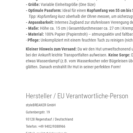
- Größe:
Variable Einheitsgröße (One Size)
-
Optimale Passform:
Ideal für einen
Kopfumfang von 55 cm bis 
Tipp: Kopfumfang kurz oberhalb der Ohren messen, um sicherzug
-
Anpassbarkeit:
Internes Zugband zur stufenlosen Verengung d
- Maße:
Höhe ca. 15 cm | Gesamtdurchmesser ca. 27 cm | Krempe
- Material:
100% Papier (Papierstroh) – atmungsaktiv und faltbar
-
Pflege:
Unkompliziert mit einem feuchten Tuch zu reinigen (ni
Kleiner Hinweis zum Versand:
Da wir den Hut umweltschonend u
bei der Ankunft leichte Transportfalten aufweisen.
Keine Sorge:
D
etwas Wasserdampf (z.B. vom Wasserkocher oder Bügeleisen übe
glätten. Danach erstrahlt Ihr Hut in seiner perfekten Form!
Hersteller / EU Verantwortliche-Person
styleBREAKER GmbH
Gutenbergstr. 19
93128 Regenstauf / Deutschland
Telefon: +49 9402/9388966