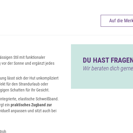
Auf die Merk
sigen Stil mit funktionaler
DU HAST FRAGEN
ig vor der Sonne und ergänzt jedes
Wir beraten dich gerne
ung lässt sich der Hut unkompliziert
ekt für den Strandurlaub oder
igen Schatten für Ihr Gesicht.
integrierte, elastische Schweißband.
rgt ein
praktisches Zugband zur
iduell anpassen und sitzt auch bei
troh