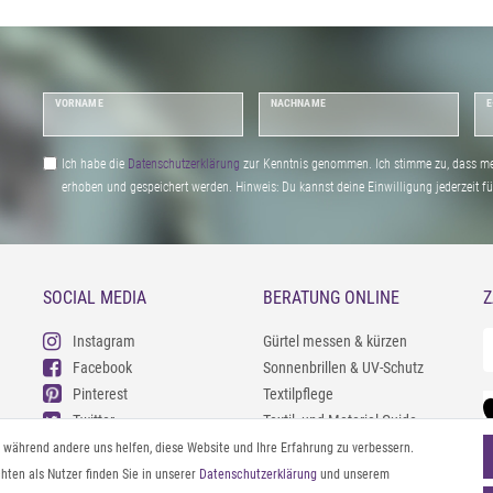
VORNAME
NACHNAME
E
Ich habe die
Daten­schutz­erklärung
zur Kenntnis genommen. Ich stimme zu, dass me
erhoben und gespeichert werden. Hinweis: Du kannst deine Einwilligung jederzeit fu
SOCIAL MEDIA
BERATUNG ONLINE
Z
Instagram
Gürtel messen & kürzen
Facebook
Sonnenbrillen & UV-Schutz
Pinterest
Textilpflege
Twitter
Textil- und Material-Guide
Youtube
Geldbörse richtig organisieren
l, während andere uns helfen, diese Website und Ihre Erfahrung zu verbessern.
Threads
Pflegeanleitung für Caps
ten als Nutzer finden Sie in unserer
Daten­schutz­erklärung
und unserem