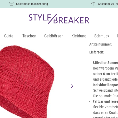
Kostenlose Rücksendung
Geschenk zu je
Fischerhut
18,99 €
Gürtel
Taschen
Geldbörsen
Kleidung
Schmuck
inkl.
Artikelnummer:
Lieferzeit:
Stilvoller Sonne
hochwertigem Pap
seiner
6 cm brei
und ergänzt jede
Individuell anpa
Schweißband int
Die optimale Pas
Faltbar und reis
flexible Verarbe
dass er an Qualit