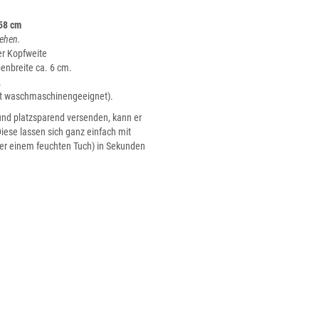
58 cm
ehen.
er Kopfweite
nbreite ca. 6 cm.
.
cht waschmaschinengeeignet).
nd platzsparend versenden, kann er
iese lassen sich ganz einfach mit
r einem feuchten Tuch) in Sekunden