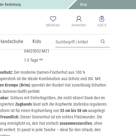
der Bestellung
Blog
0
Merkliste
Anmelden
0,00 €
 aus Papierstroh - Knautschhut
 MwSt., zzgl.
Handschuhe
Versand
Kids
04025032-M21
1-3 Tage **
nschutz:
Der moderne Damen-Fischerhut aus 100 %
ierstroh ist die ideale Kombination aus Schutz und Stil. Mit
ten Krempe (Brim)
spendet der Bucket Hat zuverlässig Schatten
s Sommer-Outfit perfekt.
ssbar:
Schluss mit Einheitsgrößen, die nicht sitzen! Dank des im
egrierten
Zugbands
lässt sich die Kopfweite stufenlos regulieren.
sform ist für einen Kopfumfang von
55 cm bis 58 cm
ausgelegt.
efreundlich:
Dieser Sonnenhut ist ein echtes Platzwunder. Die
itung ermöglicht es, den Hut einfach
zusammenzurollen
, ohne
ät verliert. Er passt in jede Tasche – ideal für den Urlaub, den