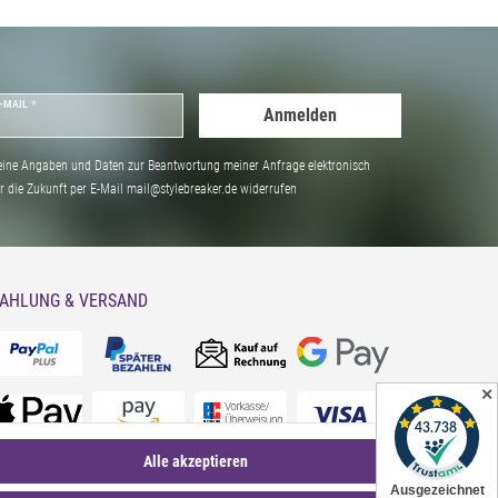
-MAIL *
Anmelden
ine Angaben und Daten zur Beantwortung meiner Anfrage elektronisch
̈r die Zukunft per E-Mail mail@stylebreaker.de widerrufen
AHLUNG & VERSAND
✕
Alle akzeptieren