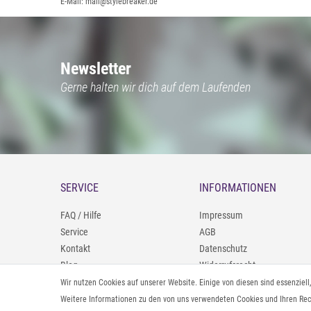
E-Mail: mail@stylebreaker.de
Newsletter
Gerne halten wir dich auf dem Laufenden
SERVICE
INFORMATIONEN
FAQ / Hilfe
Impressum
Service
AGB
Kontakt
Datenschutz
Blog
Widerrufsrecht
09402/9388966
Zahlung und Versand
Wir nutzen Cookies auf unserer Website. Einige von diesen sind essenziel
0160/98693481
Rücksendeinformationen
Weitere Informationen zu den von uns verwendeten Cookies und Ihren Rech