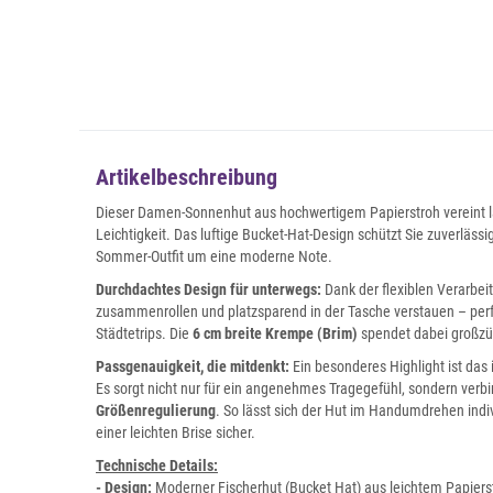
Artikelbeschreibung
Dieser Damen-Sonnenhut aus hochwertigem Papierstroh vereint läs
Leichtigkeit. Das luftige Bucket-Hat-Design schützt Sie zuverläss
Sommer-Outfit um eine moderne Note.
Durchdachtes Design für unterwegs:
Dank der flexiblen Verarbeit
zusammenrollen und platzsparend in der Tasche verstauen – perf
Städtetrips. Die
6 cm breite Krempe (Brim)
spendet dabei großzüg
Passgenauigkeit, die mitdenkt:
Ein besonderes Highlight ist das 
Es sorgt nicht nur für ein angenehmes Tragegefühl, sondern verbi
Größenregulierung
. So lässt sich der Hut im Handumdrehen indiv
einer leichten Brise sicher.
Technische Details:
- Design:
Moderner Fischerhut (Bucket Hat) aus leichtem Papiers