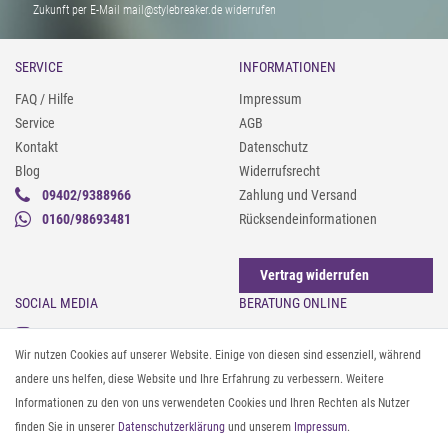
Zukunft per E-Mail mail@stylebreaker.de widerrufen
SERVICE
INFORMATIONEN
FAQ / Hilfe
Impressum
Service
AGB
Kontakt
Datenschutz
Blog
Widerrufsrecht
09402/9388966
Zahlung und Versand
0160/98693481
Rücksendeinformationen
Vertrag widerrufen
SOCIAL MEDIA
BERATUNG ONLINE
Instagram
Gürtel messen & kürzen
Wir nutzen Cookies auf unserer Website. Einige von diesen sind essenziell, während
Facebook
Sonnenbrillen & UV-Schutz
andere uns helfen, diese Website und Ihre Erfahrung zu verbessern. Weitere
Pinterest
Textilpflege
Informationen zu den von uns verwendeten Cookies und Ihren Rechten als Nutzer
Twitter
Textil- und Material-Guide
finden Sie in unserer
Daten­schutz­erklärung
und unserem
Impressum
.
Youtube
Geldbörse richtig organisieren