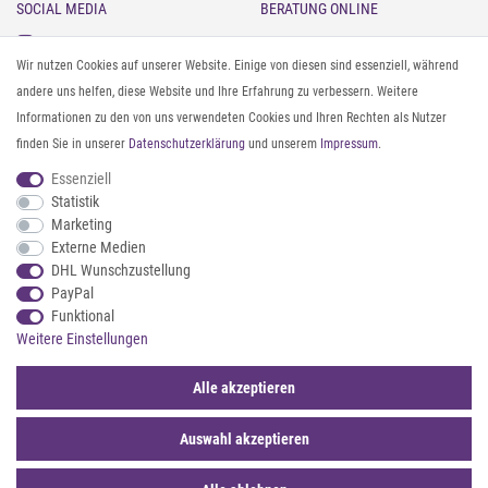
SOCIAL MEDIA
BERATUNG ONLINE
Instagram
Gürtel messen & kürzen
Wir nutzen Cookies auf unserer Website. Einige von diesen sind essenziell, während
Facebook
Sonnenbrillen & UV-Schutz
andere uns helfen, diese Website und Ihre Erfahrung zu verbessern. Weitere
Pinterest
Textilpflege
Informationen zu den von uns verwendeten Cookies und Ihren Rechten als Nutzer
Twitter
Textil- und Material-Guide
finden Sie in unserer
Daten­schutz­erklärung
und unserem
Impressum
.
Youtube
Geldbörse richtig organisieren
Threads
Pflegeanleitung für Caps
Essenziell
Statistik
Marketing
ZAHLUNG & VERSAND
Externe Medien
DHL Wunschzustellung
PayPal
Funktional
Weitere Einstellungen
Alle akzeptieren
Auswahl akzeptieren
© 2026 styleBREAKER | Alle Rechte vorbehalten. |
webshop by
*Sternchentexte und rechtliche Hinweise