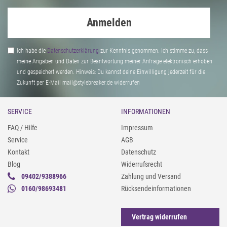
Anmelden
Ich habe die
Daten­schutz­erklärung
zur Kenntnis genommen. Ich stimme zu, dass
meine Angaben und Daten zur Beantwortung meiner Anfrage elektronisch erhoben
und gespeichert werden. Hinweis: Du kannst deine Einwilligung jederzeit für die
Zukunft per E-Mail mail@stylebreaker.de widerrufen
SERVICE
INFORMATIONEN
FAQ / Hilfe
Impressum
Service
AGB
Kontakt
Datenschutz
Blog
Widerrufsrecht
09402/9388966
Zahlung und Versand
0160/98693481
Rücksendeinformationen
Vertrag widerrufen