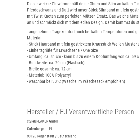
Dieser weiche Ohrwärmer hält deine Ohren und Stirn an kalten 
Pferdeschwanz und Dutt wird unser Strick Stirnband mit fein gest
mit Twist Knoten zum perfekten Mützen Ersatz. Das weiche Materi
an und schmückt dich mit dem edlen Design. Damit kommst du sti
- angenehmer Tragekomfort auch bei kalten Temperaturen und gu
Material
- Strick Haarband mit fein gestricktem Krausstrick Wellen Muster 
- Einheitsgröße für Erwachsene / One Size
- Umfang: ca. 41 cm - kann bis zu einem Kopfumfang von ca. 5
- Bundweite: ca. 20 cm (Elastisch)
- Breite gesamt: ca. 12 cm
- Material: 100% Polyacryl
- waschbar bei 30°C (Wäsche im Wäschesack empfohlen)
Hersteller / EU Verantwortliche-Person
styleBREAKER GmbH
Gutenbergstr. 19
93128 Regenstauf / Deutschland