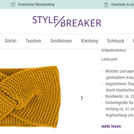
Kostenlose Rücksendung
Geschenk zu je
Krausstric
9,99 €
Gürtel
Taschen
Geldbörsen
Kleidung
Schmuck
inkl. Mw
Artikelnummer:
Lieferzeit:
Weicher und warm
gestricktem Krau
Angenehmer Trag
durch elastische
Bundweite: ca. 20
Einheitsgröße fü
Umfang ca. 41 cm
Kopfumfang von 
mehr lesen