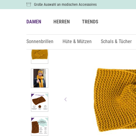
Große Auswahl an modischen Accessoires
DAMEN
HERREN
TRENDS
Damen
Hüte & Mützen
Stirnbänder
Sonnenbrillen
Hüte & Mützen
Schals & Tücher