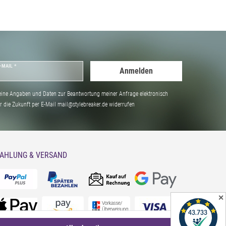
-MAIL *
Anmelden
ine Angaben und Daten zur Beantwortung meiner Anfrage elektronisch
̈r die Zukunft per E-Mail mail@stylebreaker.de widerrufen
AHLUNG & VERSAND
✕