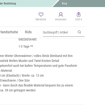
der Bestellung
Blog
0
Merkliste
Anmelden
0,00 €
k Stirnband Twist Knoten
St., zzgl.
Handschuhe
Versand
Kids
04026054-M5
1-3 Tage **
er Winter Ohrenwärmer / edles Strick Stirnband mit fein
sstrick Wellen Muster und Twist Knoten Detail
ekomfort auch bei kalten Temperaturen und gute Passform
s Material
 cm (Elastisch) / Breite: ca. 12 cm
r Erwachsene / One Size
 - kann durch das flexible Material bequem bis zu einem
ca. 59 cm getragen werden