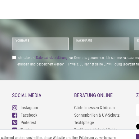
VORNAME
NACHNAME
E
Ich habe die
Daten­schutz­erklärung
zur Kenntnis genommen. Ich stimme zu, dass me
erhoben und gespeichert werden. Hinweis: Du kannst deine Einwilligung jederzeit fu
SOCIAL MEDIA
BERATUNG ONLINE
Z
Instagram
Gürtel messen & kürzen
Facebook
Sonnenbrillen & UV-Schutz
Pinterest
Textilpflege
Twitter
Textil- und Material-Guide
Youtube
Geldbörse richtig organisieren
l, während andere uns helfen, diese Website und Ihre Erfahrung zu verbessern.