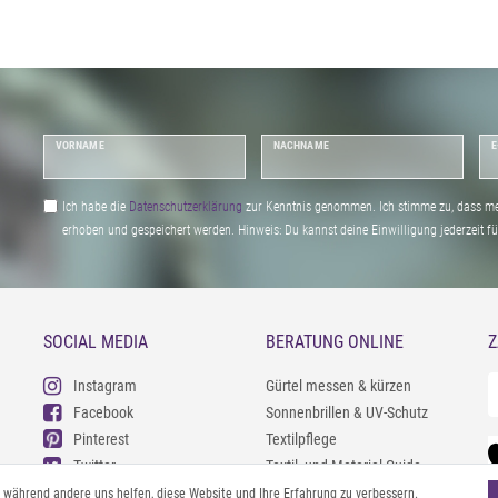
VORNAME
NACHNAME
E
Ich habe die
Daten­schutz­erklärung
zur Kenntnis genommen. Ich stimme zu, dass me
erhoben und gespeichert werden. Hinweis: Du kannst deine Einwilligung jederzeit fu
SOCIAL MEDIA
BERATUNG ONLINE
Z
Instagram
Gürtel messen & kürzen
Facebook
Sonnenbrillen & UV-Schutz
Pinterest
Textilpflege
Twitter
Textil- und Material-Guide
Youtube
Geldbörse richtig organisieren
l, während andere uns helfen, diese Website und Ihre Erfahrung zu verbessern.