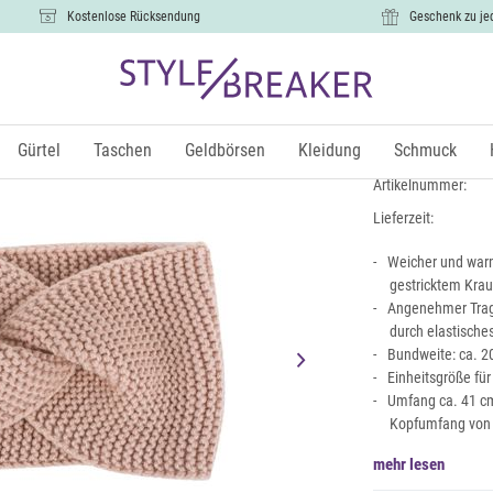
Kostenlose Rücksendung
Geschenk zu je
Krausstric
9,99 €
Gürtel
Taschen
Geldbörsen
Kleidung
Schmuck
inkl. Mw
Artikelnummer:
Lieferzeit:
Weicher und warm
gestricktem Krau
Angenehmer Trag
durch elastische
Bundweite: ca. 20
Einheitsgröße fü
Umfang ca. 41 cm
Kopfumfang von 
mehr lesen