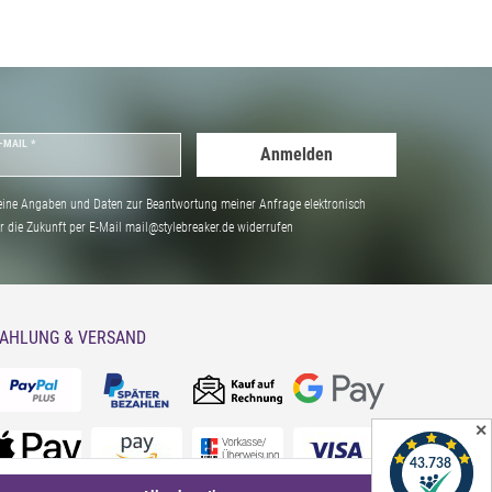
-MAIL *
Anmelden
ine Angaben und Daten zur Beantwortung meiner Anfrage elektronisch
̈r die Zukunft per E-Mail mail@stylebreaker.de widerrufen
AHLUNG & VERSAND
✕