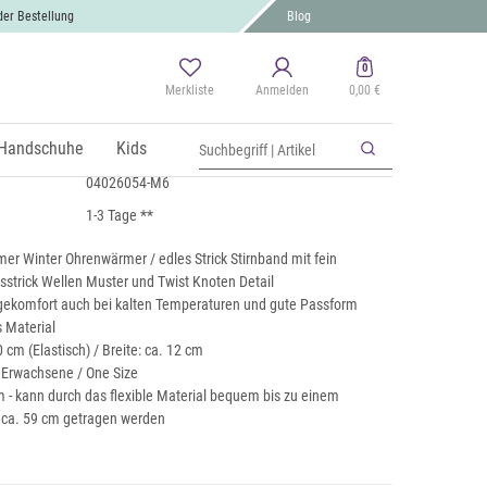
der Bestellung
Blog
0
Merkliste
Anmelden
0,00 €
k Stirnband Twist Knoten
St., zzgl.
Handschuhe
Versand
Kids
04026054-M6
1-3 Tage **
er Winter Ohrenwärmer / edles Strick Stirnband mit fein
sstrick Wellen Muster und Twist Knoten Detail
ekomfort auch bei kalten Temperaturen und gute Passform
s Material
 cm (Elastisch) / Breite: ca. 12 cm
r Erwachsene / One Size
 - kann durch das flexible Material bequem bis zu einem
ca. 59 cm getragen werden