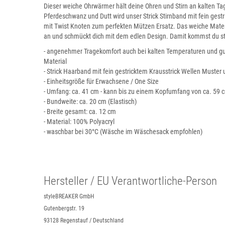
Dieser weiche Ohrwärmer hält deine Ohren und Stirn an kalten 
Pferdeschwanz und Dutt wird unser Strick Stirnband mit fein gest
mit Twist Knoten zum perfekten Mützen Ersatz. Das weiche Materi
an und schmückt dich mit dem edlen Design. Damit kommst du sti
- angenehmer Tragekomfort auch bei kalten Temperaturen und gu
Material
- Strick Haarband mit fein gestricktem Krausstrick Wellen Muster 
- Einheitsgröße für Erwachsene / One Size
- Umfang: ca. 41 cm - kann bis zu einem Kopfumfang von ca. 5
- Bundweite: ca. 20 cm (Elastisch)
- Breite gesamt: ca. 12 cm
- Material: 100% Polyacryl
- waschbar bei 30°C (Wäsche im Wäschesack empfohlen)
Hersteller / EU Verantwortliche-Person
styleBREAKER GmbH
Gutenbergstr. 19
93128 Regenstauf / Deutschland