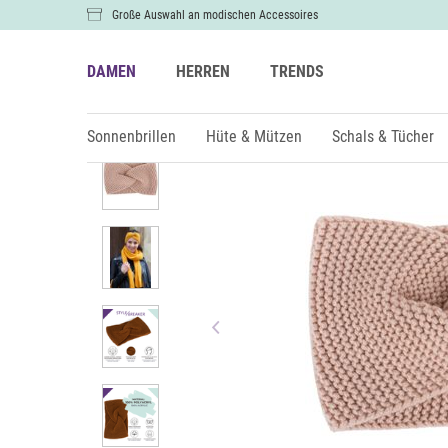
Große Auswahl an modischen Accessoires
DAMEN
HERREN
TRENDS
Damen
Hüte & Mützen
Stirnbänder
Sonnenbrillen
Hüte & Mützen
Schals & Tücher