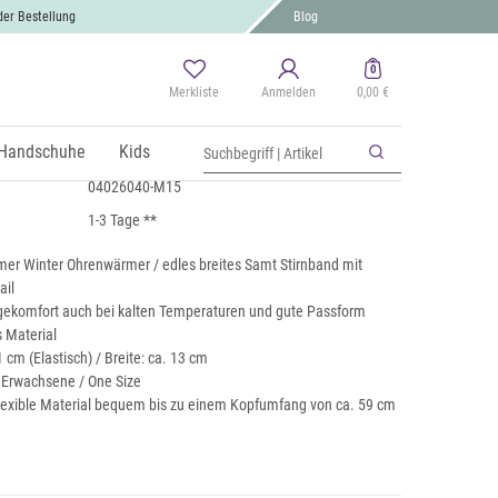
der Bestellung
Blog
0
Merkliste
Anmelden
0,00 €
band mit Twist Knoten
St., zzgl.
Handschuhe
Versand
Kids
04026040-M15
1-3 Tage **
er Winter Ohrenwärmer / edles breites Samt Stirnband mit
ail
ekomfort auch bei kalten Temperaturen und gute Passform
s Material
 cm (Elastisch) / Breite: ca. 13 cm
r Erwachsene / One Size
lexible Material bequem bis zu einem Kopfumfang von ca. 59 cm