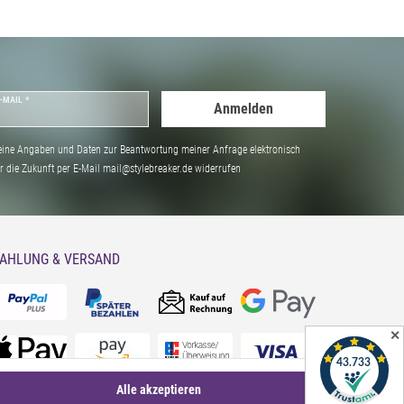
-MAIL *
Anmelden
ine Angaben und Daten zur Beantwortung meiner Anfrage elektronisch
̈r die Zukunft per E-Mail mail@stylebreaker.de widerrufen
AHLUNG & VERSAND
✕
Alle akzeptieren