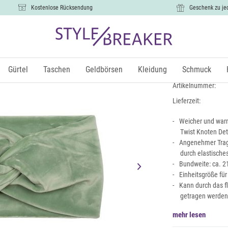
Kostenlose Rücksendung
Geschenk zu je
Samt Stirn
9,99 €
Gürtel
Taschen
Geldbörsen
Kleidung
Schmuck
inkl. Mw
Artikelnummer:
Lieferzeit:
Weicher und warm
Twist Knoten Det
Angenehmer Trag
durch elastische
Bundweite: ca. 21
Einheitsgröße fü
Kann durch das f
getragen werden
mehr lesen