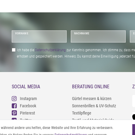
VORNAME
NACHNAME
E
Ich habe die
Daten­schutz­erklärung
zur Kenntnis genommen. Ich stimme zu, dass me
erhoben und gespeichert werden. Hinweis: Du kannst deine Einwilligung jederzeit fu
SOCIAL MEDIA
BERATUNG ONLINE
Z
Instagram
Gürtel messen & kürzen
Facebook
Sonnenbrillen & UV-Schutz
Pinterest
Textilpflege
Twitter
Textil- und Material-Guide
Youtube
Geldbörse richtig organisieren
l, während andere uns helfen, diese Website und Ihre Erfahrung zu verbessern.
Threads
Pflegeanleitung für Caps