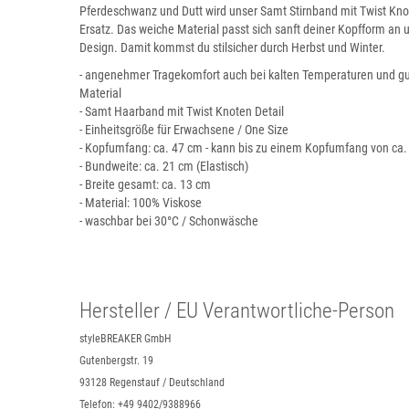
Pferdeschwanz und Dutt wird unser Samt Stirnband mit Twist Kn
Ersatz. Das weiche Material passt sich sanft deiner Kopfform an
Design. Damit kommst du stilsicher durch Herbst und Winter.
- angenehmer Tragekomfort auch bei kalten Temperaturen und gu
Material
- Samt Haarband mit Twist Knoten Detail
- Einheitsgröße für Erwachsene / One Size
- Kopfumfang: ca. 47 cm - kann bis zu einem Kopfumfang von c
- Bundweite: ca. 21 cm (Elastisch)
- Breite gesamt: ca. 13 cm
- Material: 100% Viskose
- waschbar bei 30°C / Schonwäsche
Hersteller / EU Verantwortliche-Person
styleBREAKER GmbH
Gutenbergstr. 19
93128 Regenstauf / Deutschland
Telefon: +49 9402/9388966