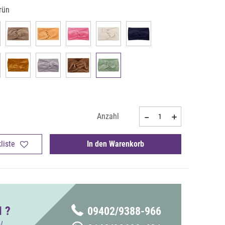
rün
Anzahl
liste
In den Warenkorb
 ?
09402/9388-966
!