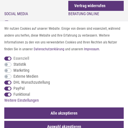
Vertrag widerrufen
SOCIAL MEDIA
BERATUNG ONLINE
Instagram
Gürtel messen & kürzen
Wir nutzen Cookies auf unserer Website. Einige von diesen sind essenziell, während
Facebook
Sonnenbrillen & UV-Schutz
andere uns helfen, diese Website und Ihre Erfahrung zu verbessern. Weitere
Pinterest
Textilpflege
Informationen zu den von uns verwendeten Cookies und Ihren Rechten als Nutzer
Twitter
Textil- und Material-Guide
finden Sie in unserer
Daten­schutz­erklärung
und unserem
Impressum
.
Youtube
Geldbörse richtig organisieren
Threads
Pflegeanleitung für Caps
Essenziell
Statistik
Marketing
ZAHLUNG & VERSAND
Externe Medien
DHL Wunschzustellung
PayPal
Funktional
Weitere Einstellungen
Alle akzeptieren
Auswahl akzeptieren