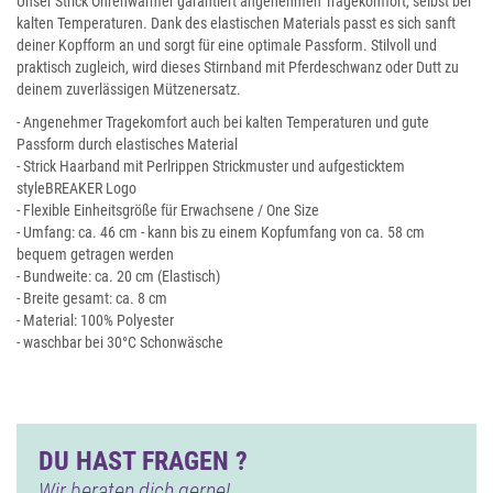
Unser Strick Ohrenwärmer garantiert angenehmen Tragekomfort, selbst bei
kalten Temperaturen. Dank des elastischen Materials passt es sich sanft
deiner Kopfform an und sorgt für eine optimale Passform. Stilvoll und
praktisch zugleich, wird dieses Stirnband mit Pferdeschwanz oder Dutt zu
deinem zuverlässigen Mützenersatz.
- Angenehmer Tragekomfort auch bei kalten Temperaturen und gute
Passform durch elastisches Material
- Strick Haarband mit Perlrippen Strickmuster und aufgesticktem
styleBREAKER Logo
- Flexible Einheitsgröße für Erwachsene / One Size
- Umfang: ca. 46 cm - kann bis zu einem Kopfumfang von ca. 58 cm
bequem getragen werden
- Bundweite: ca. 20 cm (Elastisch)
- Breite gesamt: ca. 8 cm
- Material: 100% Polyester
- waschbar bei 30°C Schonwäsche
DU HAST FRAGEN ?
Wir beraten dich gerne!