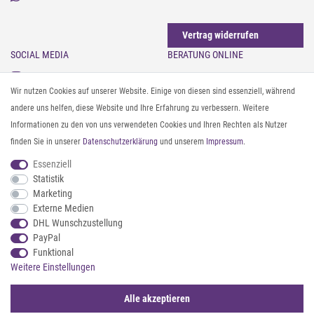
Vertrag widerrufen
SOCIAL MEDIA
BERATUNG ONLINE
Instagram
Gürtel messen & kürzen
Wir nutzen Cookies auf unserer Website. Einige von diesen sind essenziell, während
Facebook
Sonnenbrillen & UV-Schutz
andere uns helfen, diese Website und Ihre Erfahrung zu verbessern. Weitere
Pinterest
Textilpflege
Informationen zu den von uns verwendeten Cookies und Ihren Rechten als Nutzer
Twitter
Textil- und Material-Guide
finden Sie in unserer
Daten­schutz­erklärung
und unserem
Impressum
.
Youtube
Geldbörse richtig organisieren
Threads
Pflegeanleitung für Caps
Essenziell
Statistik
Marketing
ZAHLUNG & VERSAND
Externe Medien
DHL Wunschzustellung
PayPal
Funktional
Weitere Einstellungen
Alle akzeptieren