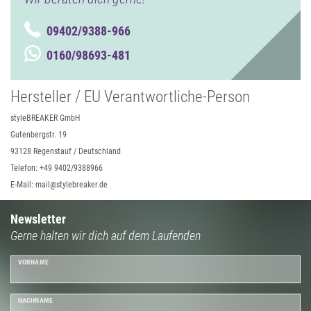
09402/9388-966
0160/98693-481
Hersteller / EU Verantwortliche-Person
styleBREAKER GmbH
Gutenbergstr. 19
93128 Regenstauf / Deutschland
Telefon: +49 9402/9388966
E-Mail: mail@stylebreaker.de
Newsletter
Gerne halten wir dich auf dem Laufenden
VORNAME
NACHNAME