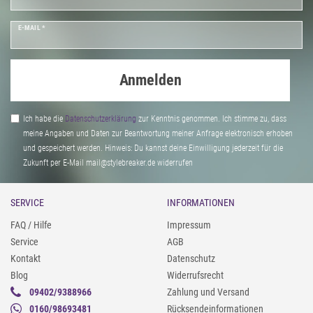
E-MAIL *
Anmelden
Ich habe die
Daten­schutz­erklärung
zur Kenntnis genommen. Ich stimme zu, dass
meine Angaben und Daten zur Beantwortung meiner Anfrage elektronisch erhoben
und gespeichert werden. Hinweis: Du kannst deine Einwilligung jederzeit für die
Zukunft per E-Mail mail@stylebreaker.de widerrufen
SERVICE
INFORMATIONEN
FAQ / Hilfe
Impressum
Service
AGB
Kontakt
Datenschutz
Blog
Widerrufsrecht
09402/9388966
Zahlung und Versand
0160/98693481
Rücksendeinformationen