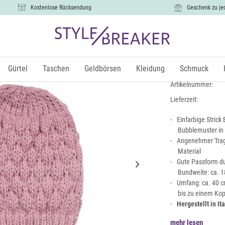
Kostenlose Rücksendung
Geschenk zu je
Strickmütz
16,99 €
Gürtel
Taschen
Geldbörsen
Kleidung
Schmuck
inkl.
Artikelnummer:
Lieferzeit:
Einfarbige Stric
Bubblemuster in 
Angenehmer Trag
Material
Gute Passform d
Bundweite: ca. 1
Umfang: ca. 40 c
bis zu einem Ko
Hergestellt in It
mehr lesen