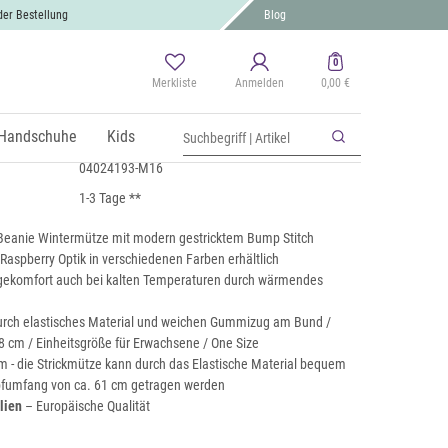
der Bestellung
Blog
0
Merkliste
Anmelden
0,00 €
e mit Bubblemuster
 MwSt., zzgl.
Handschuhe
Versand
Kids
04024193-M16
1-3 Tage **
k Beanie Wintermütze mit modern gestricktem Bump Stitch
Raspberry Optik in verschiedenen Farben erhältlich
ekomfort auch bei kalten Temperaturen durch wärmendes
urch elastisches Material und weichen Gummizug am Bund /
8 cm / Einheitsgröße für Erwachsene / One Size
m - die Strickmütze kann durch das Elastische Material bequem
pfumfang von ca. 61 cm getragen werden
alien
– Europäische Qualität