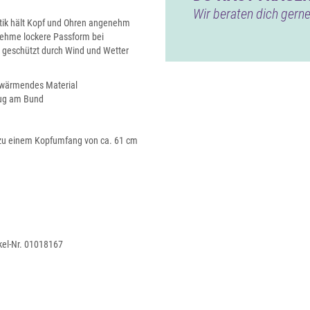
Wir beraten dich gerne
ptik hält Kopf und Ohren angenehm
enehme lockere Passform bei
geschützt durch Wind und Wetter
 wärmendes Material
zug am Bund
s zu einem Kopfumfang von ca. 61 cm
ikel-Nr. 01018167