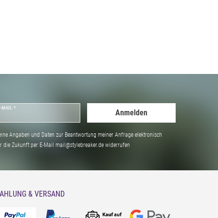
-MAIL *
Anmelden
ine Angaben und Daten zur Beantwortung meiner Anfrage elektronisch
̈r die Zukunft per E-Mail mail@stylebreaker.de widerrufen
AHLUNG & VERSAND