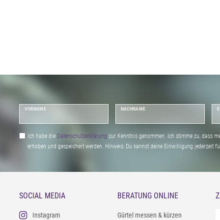
VORNAME
NACHNAME
E
Ich habe die
Daten­schutz­erklärung
zur Kenntnis genommen. Ich stimme zu, dass me
erhoben und gespeichert werden. Hinweis: Du kannst deine Einwilligung jederzeit fu
SOCIAL MEDIA
BERATUNG ONLINE
Z
Instagram
Gürtel messen & kürzen