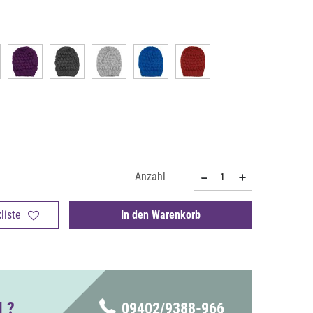
e
Anzahl
liste
In den Warenkorb
 ?
09402/9388-966