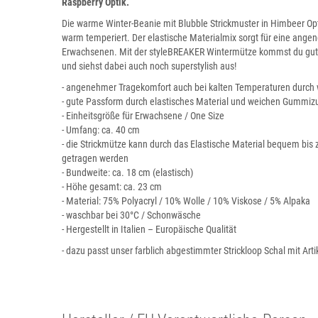
Raspberry Optik.
Die warme Winter-Beanie mit Blubble Strickmuster in Himbeer O
warm temperiert. Der elastische Materialmix sorgt für eine ang
Erwachsenen. Mit der styleBREAKER Wintermütze kommst du gut 
und siehst dabei auch noch superstylish aus!
- angenehmer Tragekomfort auch bei kalten Temperaturen durch
- gute Passform durch elastisches Material und weichen Gummi
- Einheitsgröße für Erwachsene / One Size
- Umfang: ca. 40 cm
- die Strickmütze kann durch das Elastische Material bequem bi
getragen werden
- Bundweite: ca. 18 cm (elastisch)
- Höhe gesamt: ca. 23 cm
- Material: 75% Polyacryl / 10% Wolle / 10% Viskose / 5% Alpaka
- waschbar bei 30°C / Schonwäsche
- Hergestellt in Italien – Europäische Qualität
- dazu passt unser farblich abgestimmter Strickloop Schal mit Art