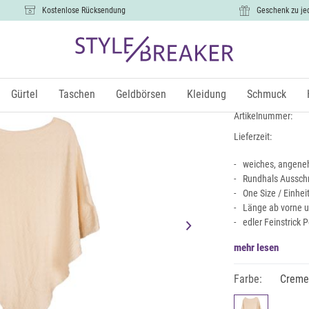
Kostenlose Rücksendung
Geschenk zu je
Feinstrick 
31,99 €
Gürtel
Taschen
Geldbörsen
Kleidung
Schmuck
inkl.
Artikelnummer:
Lieferzeit:
weiches, angene
Rundhals Ausschn
One Size / Einhe
Länge ab vorne u
edler Feinstrick 
mehr lesen
Farbe:
Crem