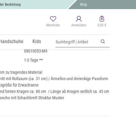
der Bestellung
Blog
0
Merkliste
Anmelden
0,00 €
Poncho mit Karo Schachbrett Struktur
 MwSt., zzgl.
Handschuhe
Versand
Kids
08010053-M9
1-3 Tage **
hm zu tragendes Material
itt mit Rollsaum (ca. 31 cm) / Ärmellos und dreieckige Passform
itsgröße für Erwachsene
nd hinten Kragen ca. 80 cm / Länge ab Kragen seitlich ca. 45 cm
Poncho mit Schachbrett Struktur Muster
e