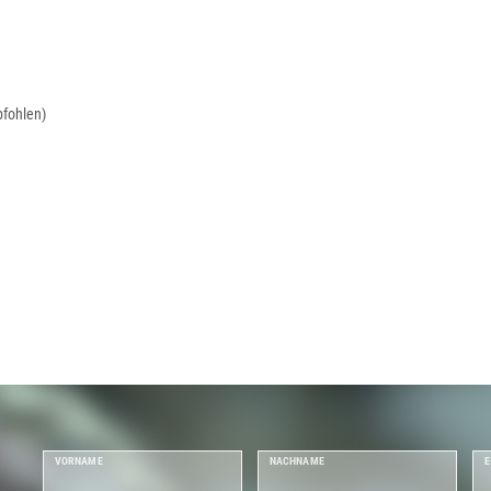
fohlen)
VORNAME
NACHNAME
E