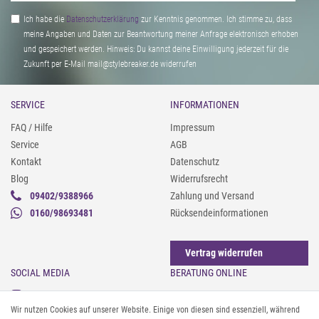
Ich habe die
Daten­schutz­erklärung
zur Kenntnis genommen. Ich stimme zu, dass
meine Angaben und Daten zur Beantwortung meiner Anfrage elektronisch erhoben
und gespeichert werden. Hinweis: Du kannst deine Einwilligung jederzeit für die
Zukunft per E-Mail mail@stylebreaker.de widerrufen
SERVICE
INFORMATIONEN
FAQ / Hilfe
Impressum
Service
AGB
Kontakt
Datenschutz
Blog
Widerrufsrecht
09402/9388966
Zahlung und Versand
0160/98693481
Rücksendeinformationen
Vertrag widerrufen
SOCIAL MEDIA
BERATUNG ONLINE
Instagram
Gürtel messen & kürzen
Wir nutzen Cookies auf unserer Website. Einige von diesen sind essenziell, während
Facebook
Sonnenbrillen & UV-Schutz