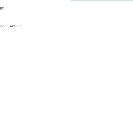
orm
tragen werden