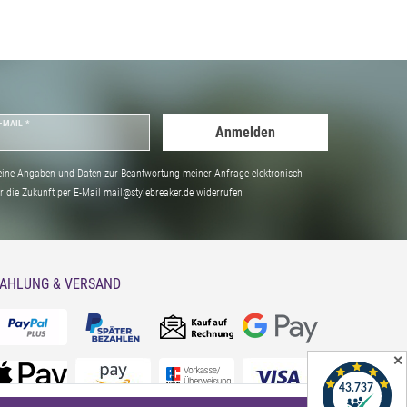
-MAIL *
Anmelden
ine Angaben und Daten zur Beantwortung meiner Anfrage elektronisch
̈r die Zukunft per E-Mail mail@stylebreaker.de widerrufen
AHLUNG & VERSAND
✕