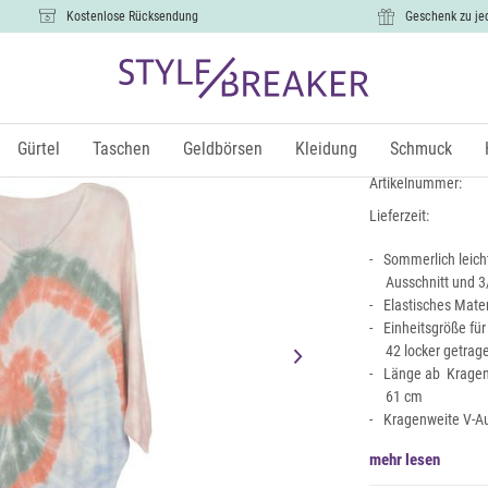
Kostenlose Rücksendung
Geschenk zu je
Leichter Fe
26,99 €
Gürtel
Taschen
Geldbörsen
Kleidung
Schmuck
inkl.
Artikelnummer:
Lieferzeit:
Sommerlich leicht
Ausschnitt und 
Elastisches Mate
Einheitsgröße fü
42 locker getra
Länge ab Kragen 
61 cm
Kragenweite V-Au
mehr lesen