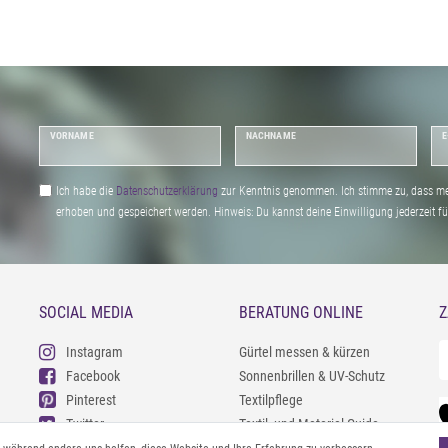
VORNAME
NACHNAME
E
Ich habe die
Daten­schutz­erklärung
zur Kenntnis genommen. Ich stimme zu, dass me
erhoben und gespeichert werden. Hinweis: Du kannst deine Einwilligung jederzeit fu
SOCIAL MEDIA
BERATUNG ONLINE
Z
Instagram
Gürtel messen & kürzen
Facebook
Sonnenbrillen & UV-Schutz
Pinterest
Textilpflege
Twitter
Textil- und Material-Guide
Youtube
Geldbörse richtig organisieren