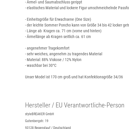
- Ärmel- und Saumabschluss gerippt
- elastisches Material und lockere Figur umschmeichelnde Passf
- Einheitsgröße für Erwachsene (One Size)
- der leichte Sommer Poncho kann von Größe 34 bis 42 locker ge
- Länge ab Kragen ca. 71 cm (vorne und hinten)
- Ärmellänge ab Kragen seitlich ca. 61 cm
- angenehmer Tragekomfort
- sehr weiches, angenehm zu tragendes Material
- Material: 88% Viskose / 12% Nylon
- waschbar bei 30°C
Unser Model ist 170 cm groß und hat Konfektionsgröße 34/36
Hersteller / EU Verantwortliche-Person
styleBREAKER GmbH
Gutenbergstr. 19
93128 Regenstauf / Deutschland