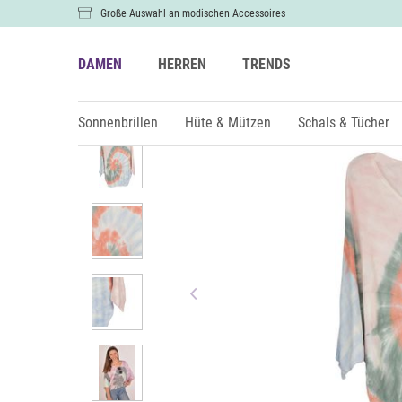
Große Auswahl an modischen Accessoires
DAMEN
HERREN
TRENDS
Damen
Kleidung
Poncho und Capes
Sonnenbrillen
Hüte & Mützen
Schals & Tücher