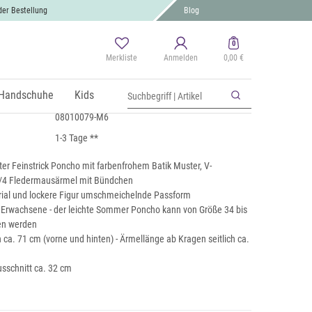
der Bestellung
Blog
0
Merkliste
Anmelden
0,00 €
instrick Poncho mit Batik Muster
 MwSt., zzgl.
Handschuhe
Versand
Kids
08010079-M6
1-3 Tage **
er Feinstrick Poncho mit farbenfrohem Batik Muster, V-
3/4 Fledermausärmel mit Bündchen
rial und lockere Figur umschmeichelnde Passform
r Erwachsene - der leichte Sommer Poncho kann von Größe 34 bis
gen werden
ca. 71 cm (vorne und hinten) - Ärmellänge ab Kragen seitlich ca.
sschnitt ca. 32 cm