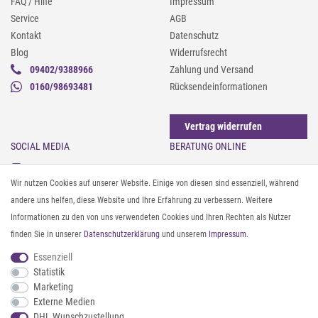
FAQ / Hilfe
Impressum
Service
AGB
Kontakt
Datenschutz
Blog
Widerrufsrecht
09402/9388966
Zahlung und Versand
0160/98693481
Rücksendeinformationen
Vertrag widerrufen
SOCIAL MEDIA
BERATUNG ONLINE
Instagram
Gürtel messen & kürzen
Wir nutzen Cookies auf unserer Website. Einige von diesen sind essenziell, während
Facebook
Sonnenbrillen & UV-Schutz
andere uns helfen, diese Website und Ihre Erfahrung zu verbessern. Weitere
Pinterest
Textilpflege
Informationen zu den von uns verwendeten Cookies und Ihren Rechten als Nutzer
Twitter
Textil- und Material-Guide
finden Sie in unserer
Daten­schutz­erklärung
und unserem
Impressum
.
Youtube
Geldbörse richtig organisieren
Threads
Pflegeanleitung für Caps
Essenziell
Statistik
Marketing
ZAHLUNG & VERSAND
Externe Medien
DHL Wunschzustellung