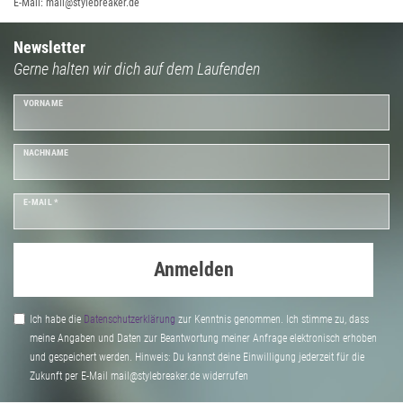
E-Mail: mail@stylebreaker.de
Newsletter
Gerne halten wir dich auf dem Laufenden
VORNAME
NACHNAME
E-MAIL *
Anmelden
Ich habe die
Daten­schutz­erklärung
zur Kenntnis genommen. Ich stimme zu, dass
meine Angaben und Daten zur Beantwortung meiner Anfrage elektronisch erhoben
und gespeichert werden. Hinweis: Du kannst deine Einwilligung jederzeit für die
Zukunft per E-Mail mail@stylebreaker.de widerrufen