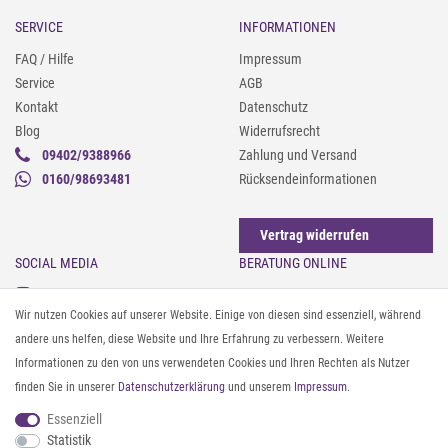
SERVICE
INFORMATIONEN
FAQ / Hilfe
Impressum
Service
AGB
Kontakt
Datenschutz
Blog
Widerrufsrecht
09402/9388966
Zahlung und Versand
0160/98693481
Rücksendeinformationen
Vertrag widerrufen
SOCIAL MEDIA
BERATUNG ONLINE
Instagram
Gürtel messen & kürzen
Wir nutzen Cookies auf unserer Website. Einige von diesen sind essenziell, während
Facebook
Sonnenbrillen & UV-Schutz
andere uns helfen, diese Website und Ihre Erfahrung zu verbessern. Weitere
Pinterest
Textilpflege
Informationen zu den von uns verwendeten Cookies und Ihren Rechten als Nutzer
Twitter
Textil- und Material-Guide
finden Sie in unserer
Daten­schutz­erklärung
und unserem
Impressum
.
Youtube
Geldbörse richtig organisieren
Threads
Pflegeanleitung für Caps
Essenziell
Statistik