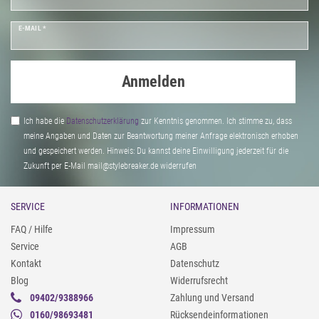
E-MAIL *
Anmelden
Ich habe die
Daten­schutz­erklärung
zur Kenntnis genommen. Ich stimme zu, dass
meine Angaben und Daten zur Beantwortung meiner Anfrage elektronisch erhoben
und gespeichert werden. Hinweis: Du kannst deine Einwilligung jederzeit für die
Zukunft per E-Mail mail@stylebreaker.de widerrufen
SERVICE
INFORMATIONEN
FAQ / Hilfe
Impressum
Service
AGB
Kontakt
Datenschutz
Blog
Widerrufsrecht
09402/9388966
Zahlung und Versand
0160/98693481
Rücksendeinformationen