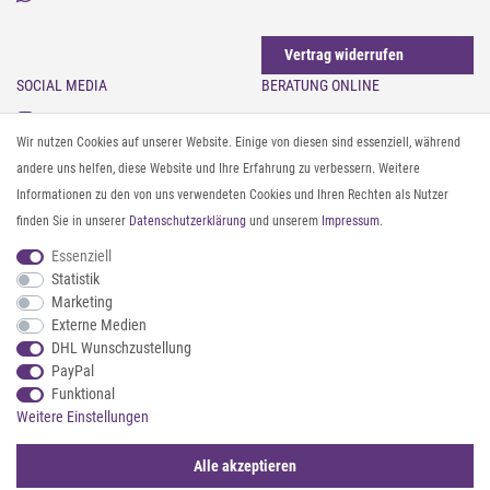
Vertrag widerrufen
SOCIAL MEDIA
BERATUNG ONLINE
Instagram
Gürtel messen & kürzen
Wir nutzen Cookies auf unserer Website. Einige von diesen sind essenziell, während
Facebook
Sonnenbrillen & UV-Schutz
andere uns helfen, diese Website und Ihre Erfahrung zu verbessern. Weitere
Pinterest
Textilpflege
Informationen zu den von uns verwendeten Cookies und Ihren Rechten als Nutzer
Twitter
Textil- und Material-Guide
finden Sie in unserer
Daten­schutz­erklärung
und unserem
Impressum
.
Youtube
Geldbörse richtig organisieren
Threads
Pflegeanleitung für Caps
Essenziell
Statistik
Marketing
ZAHLUNG & VERSAND
Externe Medien
DHL Wunschzustellung
PayPal
Funktional
Weitere Einstellungen
Alle akzeptieren