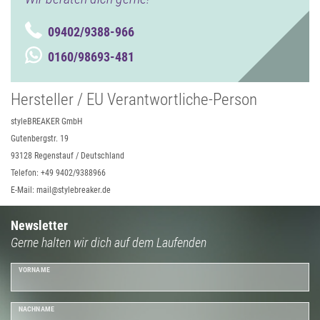
09402/9388-966
0160/98693-481
Hersteller / EU Verantwortliche-Person
styleBREAKER GmbH
Gutenbergstr. 19
93128 Regenstauf / Deutschland
Telefon: +49 9402/9388966
E-Mail: mail@stylebreaker.de
Newsletter
Gerne halten wir dich auf dem Laufenden
VORNAME
NACHNAME