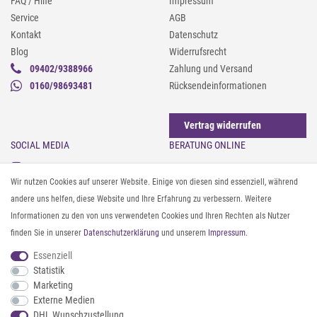
FAQ / Hilfe
Impressum
Service
AGB
Kontakt
Datenschutz
Blog
Widerrufsrecht
09402/9388966
Zahlung und Versand
0160/98693481
Rücksendeinformationen
Vertrag widerrufen
SOCIAL MEDIA
BERATUNG ONLINE
Instagram
Gürtel messen & kürzen
Wir nutzen Cookies auf unserer Website. Einige von diesen sind essenziell, während
Facebook
Sonnenbrillen & UV-Schutz
andere uns helfen, diese Website und Ihre Erfahrung zu verbessern. Weitere
Pinterest
Textilpflege
Informationen zu den von uns verwendeten Cookies und Ihren Rechten als Nutzer
Twitter
Textil- und Material-Guide
finden Sie in unserer
Daten­schutz­erklärung
und unserem
Impressum
.
Youtube
Geldbörse richtig organisieren
Threads
Pflegeanleitung für Caps
Essenziell
Statistik
Marketing
ZAHLUNG & VERSAND
Externe Medien
DHL Wunschzustellung