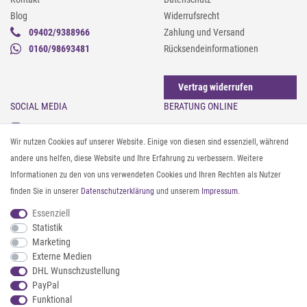
Blog
Widerrufsrecht
09402/9388966
Zahlung und Versand
0160/98693481
Rücksendeinformationen
Vertrag widerrufen
SOCIAL MEDIA
BERATUNG ONLINE
Instagram
Gürtel messen & kürzen
Wir nutzen Cookies auf unserer Website. Einige von diesen sind essenziell, während
Facebook
Sonnenbrillen & UV-Schutz
andere uns helfen, diese Website und Ihre Erfahrung zu verbessern. Weitere
Pinterest
Textilpflege
Informationen zu den von uns verwendeten Cookies und Ihren Rechten als Nutzer
Twitter
Textil- und Material-Guide
finden Sie in unserer
Daten­schutz­erklärung
und unserem
Impressum
.
Youtube
Geldbörse richtig organisieren
Threads
Pflegeanleitung für Caps
Essenziell
Statistik
Marketing
ZAHLUNG & VERSAND
Externe Medien
DHL Wunschzustellung
PayPal
Funktional