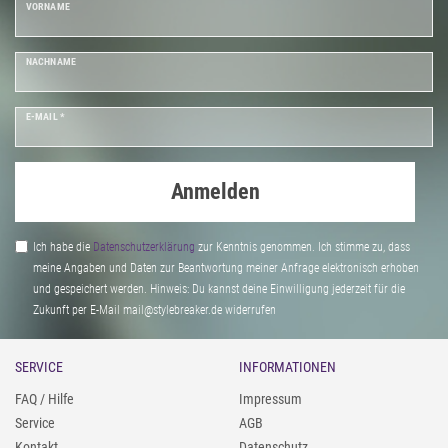
VORNAME
NACHNAME
E-MAIL *
Anmelden
Ich habe die
Daten­schutz­erklärung
zur Kenntnis genommen. Ich stimme zu, dass
meine Angaben und Daten zur Beantwortung meiner Anfrage elektronisch erhoben
und gespeichert werden. Hinweis: Du kannst deine Einwilligung jederzeit für die
Zukunft per E-Mail mail@stylebreaker.de widerrufen
SERVICE
INFORMATIONEN
FAQ / Hilfe
Impressum
Service
AGB
Kontakt
Datenschutz