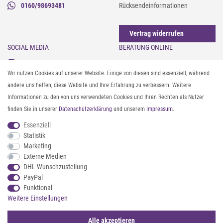
0160/98693481
Rücksendeinformationen
Vertrag widerrufen
SOCIAL MEDIA
BERATUNG ONLINE
Instagram
Gürtel messen & kürzen
Wir nutzen Cookies auf unserer Website. Einige von diesen sind essenziell, während
Facebook
Sonnenbrillen & UV-Schutz
andere uns helfen, diese Website und Ihre Erfahrung zu verbessern. Weitere
Pinterest
Textilpflege
Informationen zu den von uns verwendeten Cookies und Ihren Rechten als Nutzer
Twitter
Textil- und Material-Guide
finden Sie in unserer
Daten­schutz­erklärung
und unserem
Impressum
.
Youtube
Geldbörse richtig organisieren
Threads
Pflegeanleitung für Caps
Essenziell
Statistik
Marketing
ZAHLUNG & VERSAND
Externe Medien
DHL Wunschzustellung
PayPal
Funktional
Weitere Einstellungen
Alle akzeptieren