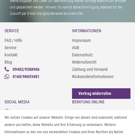
meine Angaben und Daten zur Beantwortung meiner Anfrage elektronisch erhoben
und gespeichert werden. Hinweis: Du kannst deine Einwilligung jederzeit für die
Zukunft per E-Mail mail@stylebreaker.de widerrufen
SERVICE
INFORMATIONEN
FAQ / Hilfe
Impressum
Service
AGB
Kontakt
Datenschutz
Blog
Widerrufsrecht
09402/9388966
Zahlung und Versand
0160/98693481
Rücksendeinformationen
Vertrag widerrufen
SOCIAL MEDIA
BERATUNG ONLINE
Instagram
Gürtel messen & kürzen
Wir nutzen Cookies auf unserer Website. Einige von diesen sind essenziell, während
Facebook
Sonnenbrillen & UV-Schutz
andere uns helfen, diese Website und Ihre Erfahrung zu verbessern. Weitere
Pinterest
Textilpflege
Informationen zu den von uns verwendeten Cookies und Ihren Rechten als Nutzer
Twitter
Textil- und Material-Guide