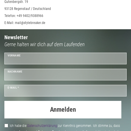
Gutenbergstr. 19
93128 Regenstauf / Deutschland
Telefon: +49 9402/9388966
E-Mail: mail@stylebreaker.de
Newsletter
Gerne halten wir dich auf dem Laufenden
VORNAME
NACHNAME
E-MAIL *
Anmelden
Ich habe die
Daten­schutz­erklärung
zur Kenntnis genommen. Ich stimme zu, dass