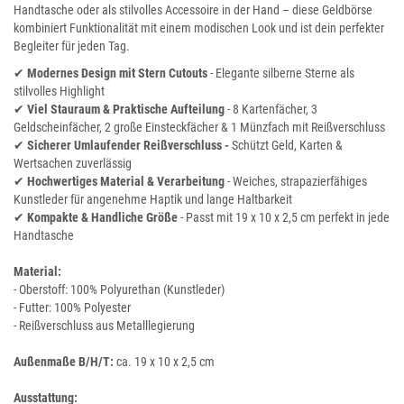
Handtasche oder als stilvolles Accessoire in der Hand – diese Geldbörse
kombiniert Funktionalität mit einem modischen Look und ist dein perfekter
Begleiter für jeden Tag.
✔
Modernes Design mit Stern Cutouts
- Elegante silberne Sterne als
stilvolles Highlight
✔
Viel Stauraum & Praktische Aufteilung
- 8 Kartenfächer, 3
Geldscheinfächer, 2 große Einsteckfächer & 1 Münzfach mit Reißverschluss
✔
Sicherer Umlaufender Reißverschluss -
Schützt Geld, Karten &
Wertsachen zuverlässig
✔
Hochwertiges Material & Verarbeitung
- Weiches, strapazierfähiges
Kunstleder für angenehme Haptik und lange Haltbarkeit
✔
Kompakte & Handliche Größe
- Passt mit 19 x 10 x 2,5 cm perfekt in jede
Handtasche
Material:
- Oberstoff: 100% Polyurethan (Kunstleder)
- Futter: 100% Polyester
- Reißverschluss aus Metalllegierung
Außenmaße B/H/T:
ca. 19 x 10 x 2,5 cm
Ausstattung: