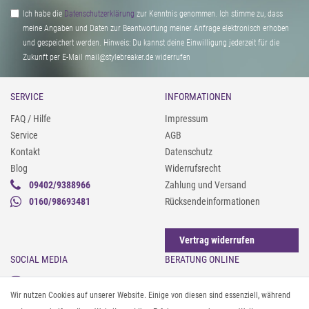
Ich habe die
Daten­schutz­erklärung
zur Kenntnis genommen. Ich stimme zu, dass
meine Angaben und Daten zur Beantwortung meiner Anfrage elektronisch erhoben
und gespeichert werden. Hinweis: Du kannst deine Einwilligung jederzeit für die
Zukunft per E-Mail mail@stylebreaker.de widerrufen
SERVICE
INFORMATIONEN
FAQ / Hilfe
Impressum
Service
AGB
Kontakt
Datenschutz
Blog
Widerrufsrecht
09402/9388966
Zahlung und Versand
0160/98693481
Rücksendeinformationen
Vertrag widerrufen
SOCIAL MEDIA
BERATUNG ONLINE
Instagram
Gürtel messen & kürzen
Wir nutzen Cookies auf unserer Website. Einige von diesen sind essenziell, während
Facebook
Sonnenbrillen & UV-Schutz