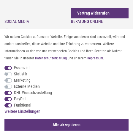
Vertrag widerrufen
SOCIAL MEDIA
BERATUNG ONLINE
Instagram
Gürtel messen & kürzen
Wir nutzen Cookies auf unserer Website. Einige von diesen sind essenziell, während
Facebook
Sonnenbrillen & UV-Schutz
andere uns helfen, diese Website und Ihre Erfahrung zu verbessern. Weitere
Pinterest
Textilpflege
Informationen zu den von uns verwendeten Cookies und Ihren Rechten als Nutzer
Twitter
Textil- und Material-Guide
finden Sie in unserer
Daten­schutz­erklärung
und unserem
Impressum
.
Youtube
Geldbörse richtig organisieren
Threads
Pflegeanleitung für Caps
Essenziell
Statistik
Marketing
ZAHLUNG & VERSAND
Externe Medien
DHL Wunschzustellung
PayPal
Funktional
Weitere Einstellungen
Alle akzeptieren