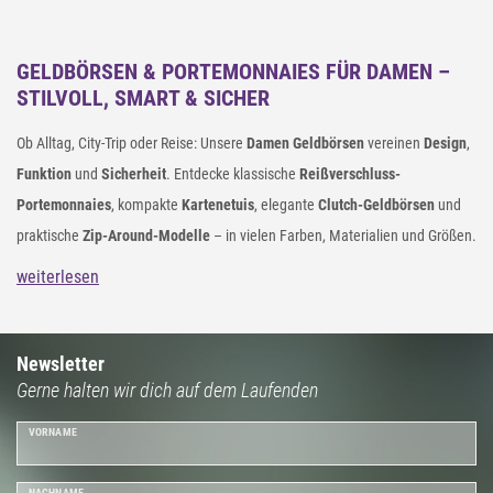
GELDBÖRSEN & PORTEMONNAIES FÜR DAMEN –
STILVOLL, SMART & SICHER
Ob Alltag, City-Trip oder Reise: Unsere
Damen Geldbörsen
vereinen
Design
,
Funktion
und
Sicherheit
. Entdecke klassische
Reißverschluss-
Portemonnaies
, kompakte
Kartenetuis
, elegante
Clutch-Geldbörsen
und
praktische
Zip-Around-Modelle
– in vielen Farben, Materialien und Größen.
weiterlesen
Newsletter
Gerne halten wir dich auf dem Laufenden
VORNAME
NACHNAME