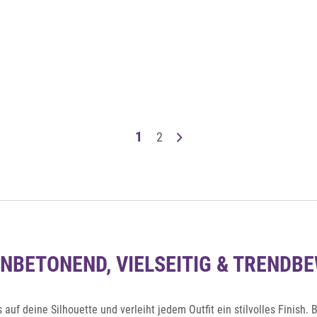
Auf die Merkliste
Schnellansicht
1
2
ENBETONEND, VIELSEITIG & TRENDB
 auf deine Silhouette und verleiht jedem Outfit ein stilvolles Finish. 