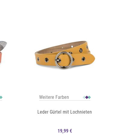
Auf die Merkliste
Schnellansicht
Schnellansicht
Weitere Farben
Leder Gürtel mit Lochnieten
d
19,99 €