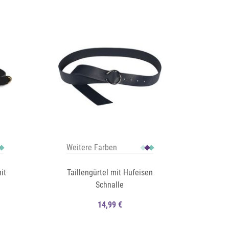
Auf die Merkliste
Schnellansicht
Schnellansicht
Weitere Farben
it
Taillengürtel mit Hufeisen
Schnalle
14,99 €