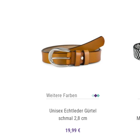
Auf die Merkliste
Auf die Merkliste
Schnellansicht
Weitere Farben
Unisex Echtleder Gürtel
schmal 2,8 cm
M
19,99 €