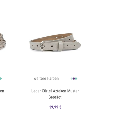
Auf die Merkliste
Schnellansicht
Schnellansicht
Weitere Farben
ten
Leder Gürtel Azteken Muster
Geprägt
19,99 €