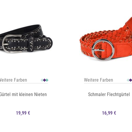
Auf die Merkliste
Schnellansicht
eitere Farben
Weitere Farben
Gürtel mit kleinen Nieten
Schmaler Flechtgürtel
19,99 €
16,99 €