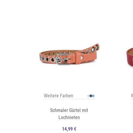
Auf die Merkliste
Auf die Merkliste
Schnellansicht
Weitere Farben
W
Schmaler Gürtel mit
Lochnieten
14,99 €