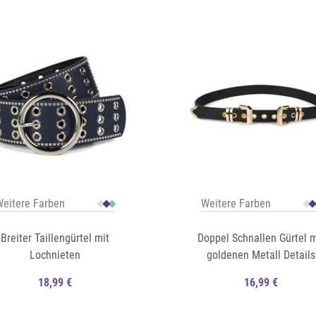
Auf die Merkliste
Schnellansicht
eitere Farben
Weitere Farben
Breiter Taillengürtel mit
Doppel Schnallen Gürtel m
Lochnieten
goldenen Metall Details
18,99 €
16,99 €