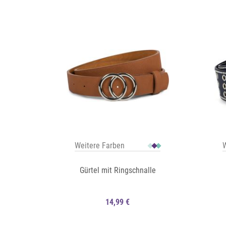
Auf die Merkliste
Auf die Merkliste
Schnellansicht
Weitere Farben
W
Gürtel mit Ringschnalle
14,99 €