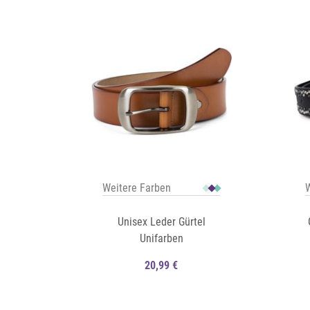
Auf die Merkliste
Auf die Merkliste
Schnellansicht
Weitere Farben
W
Unisex Leder Gürtel
Unifarben
20,99 €