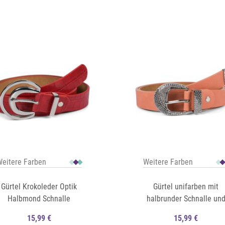
Auf die Merkliste
Schnellansicht
eitere Farben
Weitere Farben
Gürtel Krokoleder Optik
Gürtel unifarben mit
Halbmond Schnalle
halbrunder Schnalle un
Strass
15,99 €
15,99 €