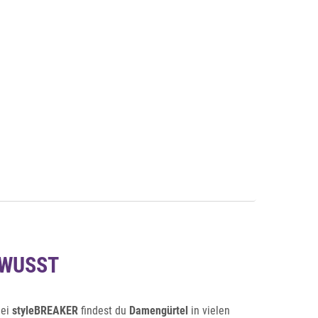
Auf die Merkliste
Schnellansicht
Schnellansicht
EWUSST
Bei
styleBREAKER
findest du
Damengürtel
in vielen