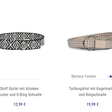
Auf die Merkliste
Schnellansicht
Weitere Farben
Stoff Gürtel mit Azteken
Taillengürtel mit Kugelnie
uster und D-Ring Schnalle
und Ringschnalle
12,99 €
19,99 €