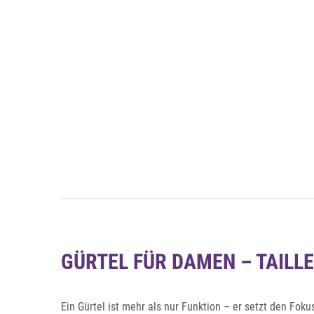
Auf die Merkliste
Auf die Merkliste
Schnellansicht
GÜRTEL FÜR DAMEN – TAILL
Ein Gürtel ist mehr als nur Funktion – er setzt den Fokus