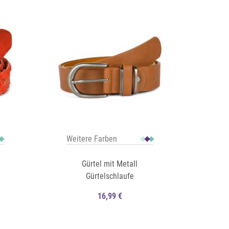
Auf die Merkliste
Schnellansicht
Schnellansicht
Weitere Farben
Gürtel mit Metall
Gürtelschlaufe
16,99 €