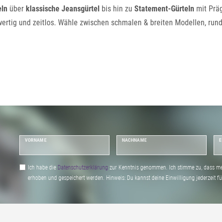
eln
über
klassische Jeansgürtel
bis hin zu
Statement-Gürteln
mit Präg
wertig und zeitlos. Wähle zwischen schmalen & breiten Modellen, ru
VORNAME
NACHNAME
E
Ich habe die
Daten­schutz­erklärung
zur Kenntnis genommen. Ich stimme zu, dass me
erhoben und gespeichert werden. Hinweis: Du kannst deine Einwilligung jederzeit fu