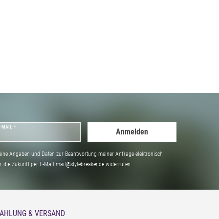
-MAIL *
Anmelden
ine Angaben und Daten zur Beantwortung meiner Anfrage elektronisch
̈r die Zukunft per E-Mail mail@stylebreaker.de widerrufen
AHLUNG & VERSAND