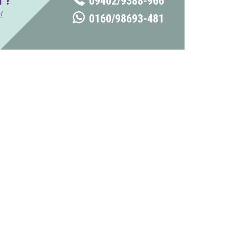
 ?
09402/9388-966
!
0160/98693-481