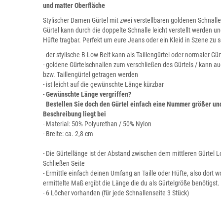
und matter Oberfläche
Stylischer Damen Gürtel mit zwei verstellbaren goldenen Schnalle
Gürtel kann durch die doppelte Schnalle leicht verstellt werden und
Hüfte tragbar. Perfekt um eure Jeans oder ein Kleid in Szene zu 
- der stylische B-Low Belt kann als Taillengürtel oder normaler G
-
goldene Gürtelschnallen zum verschließen des Gürtels / kann auc
bzw. Taillengürtel getragen werden
- ist leicht auf die gewünschte Länge kürzbar
-
G
ewünschte Länge vergriffen?
Bestellen Sie doch den Gürtel einfach eine Nummer größer und 
Beschreibung liegt bei
- Material: 50% Polyurethan / 50% Nylon
- Breite: ca. 2,8 cm
- Die Gürtellänge ist der Abstand zwischen dem mittleren Gürtel
Schließen Seite
- Ermittle einfach deinen Umfang an Taille oder Hüfte, also dort 
ermittelte Maß ergibt die Länge die du als Gürtelgröße benötigst.
- 6 Löcher vorhanden (für jede Schnallenseite 3 Stück)