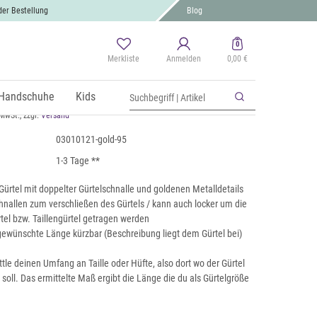
der Bestellung
Blog
0
Merkliste
Anmelden
0,00 €
nallen Gürtel mit goldenen Metall
Handschuhe
Kids
 MwSt., zzgl.
Versand
03010121-gold-95
1-3 Tage **
 Gürtel mit doppelter Gürtelschnalle und goldenen Metalldetails
hnallen zum verschließen des Gürtels / kann auch locker um die
rtel bzw. Taillengürtel getragen werden
e gewünschte Länge kürzbar (Beschreibung liegt dem Gürtel bei)
ttle deinen Umfang an Taille oder Hüfte, also dort wo der Gürtel
soll. Das ermittelte Maß ergibt die Länge die du als Gürtelgröße