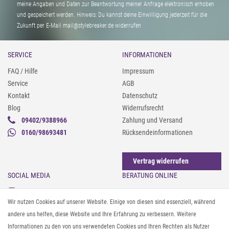
meine Angaben und Daten zur Beantwortung meiner Anfrage elektronisch erhoben
und gespeichert werden. Hinweis: Du kannst deine Einwilligung jederzeit für die
Zukunft per E-Mail mail@stylebreaker.de widerrufen
SERVICE
INFORMATIONEN
FAQ / Hilfe
Impressum
Service
AGB
Kontakt
Datenschutz
Blog
Widerrufsrecht
09402/9388966
Zahlung und Versand
0160/98693481
Rücksendeinformationen
Vertrag widerrufen
SOCIAL MEDIA
BERATUNG ONLINE
Instagram
Gürtel messen & kürzen
Wir nutzen Cookies auf unserer Website. Einige von diesen sind essenziell, während
Facebook
Sonnenbrillen & UV-Schutz
andere uns helfen, diese Website und Ihre Erfahrung zu verbessern. Weitere
Pinterest
Textilpflege
Informationen zu den von uns verwendeten Cookies und Ihren Rechten als Nutzer
Twitter
Textil- und Material-Guide