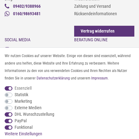
09402/9388966
Zahlung und Versand
0160/98693481
Rücksendeinformationen
Vertrag widerrufen
SOCIAL MEDIA
BERATUNG ONLINE
Instagram
Gürtel messen & kürzen
Wir nutzen Cookies auf unserer Website. Einige von diesen sind essenziell, während
Facebook
Sonnenbrillen & UV-Schutz
andere uns helfen, diese Website und Ihre Erfahrung zu verbessern. Weitere
Pinterest
Textilpflege
Informationen zu den von uns verwendeten Cookies und Ihren Rechten als Nutzer
Twitter
Textil- und Material-Guide
finden Sie in unserer
Daten­schutz­erklärung
und unserem
Impressum
.
Youtube
Geldbörse richtig organisieren
Threads
Pflegeanleitung für Caps
Essenziell
Statistik
Marketing
ZAHLUNG & VERSAND
Externe Medien
DHL Wunschzustellung
PayPal
Funktional
Weitere Einstellungen