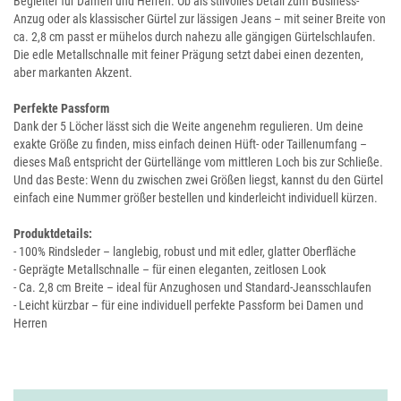
Begleiter für Damen und Herren. Ob als stilvolles Detail zum Business-
Anzug oder als klassischer Gürtel zur lässigen Jeans – mit seiner Breite von
ca. 2,8 cm passt er mühelos durch nahezu alle gängigen Gürtelschlaufen.
Die edle Metallschnalle mit feiner Prägung setzt dabei einen dezenten,
aber markanten Akzent.
Perfekte Passform
Dank der 5 Löcher lässt sich die Weite angenehm regulieren. Um deine
exakte Größe zu finden, miss einfach deinen Hüft- oder Taillenumfang –
dieses Maß entspricht der Gürtellänge vom mittleren Loch bis zur Schließe.
Und das Beste: Wenn du zwischen zwei Größen liegst, kannst du den Gürtel
einfach eine Nummer größer bestellen und kinderleicht individuell kürzen.
Produktdetails:
- 100% Rindsleder – langlebig, robust und mit edler, glatter Oberfläche
- Geprägte Metallschnalle – für einen eleganten, zeitlosen Look
- Ca. 2,8 cm Breite – ideal für Anzughosen und Standard-Jeansschlaufen
- Leicht kürzbar – für eine individuell perfekte Passform bei Damen und
Herren