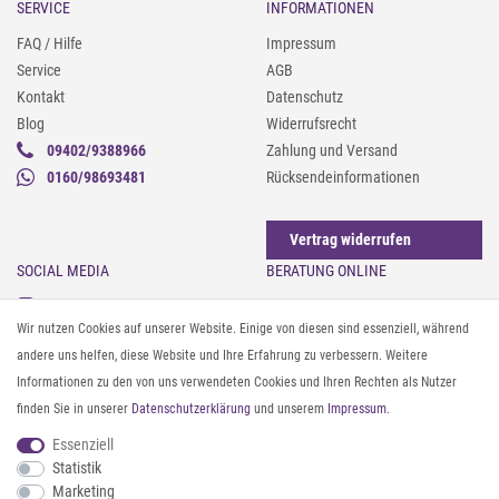
SERVICE
INFORMATIONEN
FAQ / Hilfe
Impressum
Service
AGB
Kontakt
Datenschutz
Blog
Widerrufsrecht
09402/9388966
Zahlung und Versand
0160/98693481
Rücksendeinformationen
Vertrag widerrufen
SOCIAL MEDIA
BERATUNG ONLINE
Instagram
Gürtel messen & kürzen
Wir nutzen Cookies auf unserer Website. Einige von diesen sind essenziell, während
Facebook
Sonnenbrillen & UV-Schutz
andere uns helfen, diese Website und Ihre Erfahrung zu verbessern. Weitere
Pinterest
Textilpflege
Informationen zu den von uns verwendeten Cookies und Ihren Rechten als Nutzer
Twitter
Textil- und Material-Guide
finden Sie in unserer
Daten­schutz­erklärung
und unserem
Impressum
.
Youtube
Geldbörse richtig organisieren
Threads
Pflegeanleitung für Caps
Essenziell
Statistik
Marketing
ZAHLUNG & VERSAND