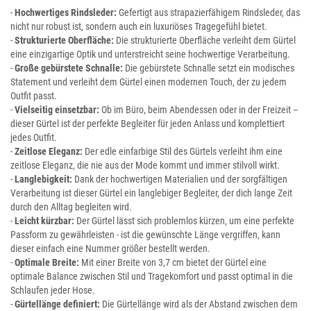
-
Hochwertiges Rindsleder:
Gefertigt aus strapazierfähigem Rindsleder, das
nicht nur robust ist, sondern auch ein luxuriöses Tragegefühl bietet.
-
Strukturierte Oberfläche:
Die strukturierte Oberfläche verleiht dem Gürtel
eine einzigartige Optik und unterstreicht seine hochwertige Verarbeitung.
-
Große gebürstete Schnalle:
Die gebürstete Schnalle setzt ein modisches
Statement und verleiht dem Gürtel einen modernen Touch, der zu jedem
Outfit passt.
-
Vielseitig einsetzbar:
Ob im Büro, beim Abendessen oder in der Freizeit –
dieser Gürtel ist der perfekte Begleiter für jeden Anlass und komplettiert
jedes Outfit.
-
Zeitlose Eleganz:
Der edle einfarbige Stil des Gürtels verleiht ihm eine
zeitlose Eleganz, die nie aus der Mode kommt und immer stilvoll wirkt.
-
Langlebigkeit:
Dank der hochwertigen Materialien und der sorgfältigen
Verarbeitung ist dieser Gürtel ein langlebiger Begleiter, der dich lange Zeit
durch den Alltag begleiten wird.
-
Leicht kürzbar:
Der Gürtel lässt sich problemlos kürzen, um eine perfekte
Passform zu gewährleisten - ist die gewünschte Länge vergriffen, kann
dieser einfach eine Nummer größer bestellt werden.
-
Optimale Breite:
Mit einer Breite von 3,7 cm bietet der Gürtel eine
optimale Balance zwischen Stil und Tragekomfort und passt optimal in die
Schlaufen jeder Hose.
-
Gürtellänge definiert:
Die Gürtellänge wird als der Abstand zwischen dem