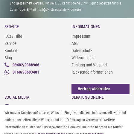
und gespeichert werden. Hinweis: Du kannst deine Einwilligung jederzeit für die
Zukunft per E-Mail mail@stylebreaker.de widerrufen
SERVICE
INFORMATIONEN
FAQ / Hilfe
Impressum
Service
AGB
Kontakt
Datenschutz
Blog
Widerrufsrecht
09402/9388966
Zahlung und Versand
0160/98693481
Rücksendeinformationen
Vertrag widerrufen
SOCIAL MEDIA
BERATUNG ONLINE
Instagram
Gürtel messen & kürzen
Wir nutzen Cookies auf unserer Website. Einige von diesen sind essenziell, während
Facebook
Sonnenbrillen & UV-Schutz
andere uns helfen, diese Website und Ihre Erfahrung zu verbessern. Weitere
Pinterest
Textilpflege
Informationen zu den von uns verwendeten Cookies und Ihren Rechten als Nutzer
Twitter
Textil- und Material-Guide