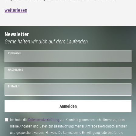
Kleiderschrank. Entdecke in unserem styleBREAKER Online Shop aktuelle
weiterlesen
Frühjahrs-Neuheiten zu kleinen Preisen. Von bunten Farben, sanften
Pastelltönen über Accessoires im Grunge Style bis hin zu Kleidung für deine
Cozy Looks: Bring mit unseren Style-Neuheiten für den Frühling wieder
Newsletter
Gerne halten wir dich auf dem Laufenden
frischen Wind in deine Garderobe und erlebe unendlichen Spaß bei der
Kreation Deines Frühlingslooks.
VORNAME
NACHNAME
E-MAIL *
Anmelden
Ich habe die
Daten­schutz­erklärung
zur Kenntnis genommen. Ich stimme zu, dass
meine Angaben und Daten zur Beantwortung meiner Anfrage elektronisch erhoben
und gespeichert werden. Hinweis: Du kannst deine Einwilligung jederzeit für die