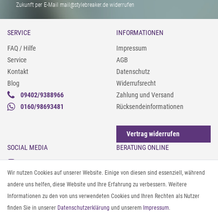
Zukunft per E-Mail mail@stylebreaker.de widerrufen
SERVICE
INFORMATIONEN
FAQ / Hilfe
Impressum
Service
AGB
Kontakt
Datenschutz
Blog
Widerrufsrecht
09402/9388966
Zahlung und Versand
0160/98693481
Rücksendeinformationen
Vertrag widerrufen
SOCIAL MEDIA
BERATUNG ONLINE
Instagram
Gürtel messen & kürzen
Wir nutzen Cookies auf unserer Website. Einige von diesen sind essenziell, während
Facebook
Sonnenbrillen & UV-Schutz
andere uns helfen, diese Website und Ihre Erfahrung zu verbessern. Weitere
Pinterest
Textilpflege
Informationen zu den von uns verwendeten Cookies und Ihren Rechten als Nutzer
Twitter
Textil- und Material-Guide
finden Sie in unserer
Daten­schutz­erklärung
und unserem
Impressum
.
Youtube
Geldbörse richtig organisieren