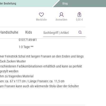
der Bestellung
Blog
0
Merkliste
Anmelden
0,00 €
Schal Zick-Zack gestreift
 MwSt., zzgl.
Handschuhe
Versand
Kids
01017149-M1
1-3 Tage **
er Feinstrick Schal mit langen Fransen an den Enden und längs
-Zack Zacken Muster
verschiedenen Farbkombinationen erhältlich und kann so perfekt
gestylt werden
hm zu tragendes Material
en: ca. 67 x 177 cm / Länge Fransen: ca. 11,5 cm
gen Fransen kann auch als wärmende Stola über der Schulter