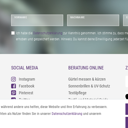
VORNAME
NACHNAME
E
Ich habe die
Daten­schutz­erklärung
zur Kenntnis genommen. Ich stimme zu, dass me
erhoben und gespeichert werden. Hinweis: Du kannst deine Einwilligung jederzeit fu
SOCIAL MEDIA
BERATUNG ONLINE
Z
Instagram
Gürtel messen & kürzen
Facebook
Sonnenbrillen & UV-Schutz
Pinterest
Textilpflege
Twitter
Textil- und Material-Guide
Youtube
Geldbörse richtig organisieren
l, während andere uns helfen, diese Website und Ihre Erfahrung zu verbessern.
Threads
Pflegeanleitung für Caps
ten als Nutzer finden Sie in unserer
Daten­schutz­erklärung
und unserem