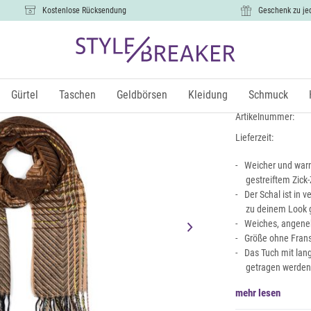
Kostenlose Rücksendung
Geschenk zu je
Feinstrick 
14,99 €
Gürtel
Taschen
Geldbörsen
Kleidung
Schmuck
inkl.
Artikelnummer:
Lieferzeit:
Weicher und warm
gestreiftem Zick
Der Schal ist in 
zu deinem Look 
Weiches, angene
Größe ohne Frans
Das Tuch mit lan
getragen werden
mehr lesen