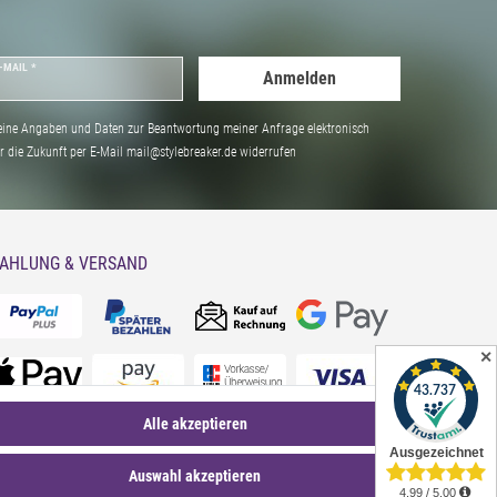
-MAIL *
Anmelden
ine Angaben und Daten zur Beantwortung meiner Anfrage elektronisch
̈r die Zukunft per E-Mail mail@stylebreaker.de widerrufen
AHLUNG & VERSAND
✕
Alle akzeptieren
Auswahl akzeptieren