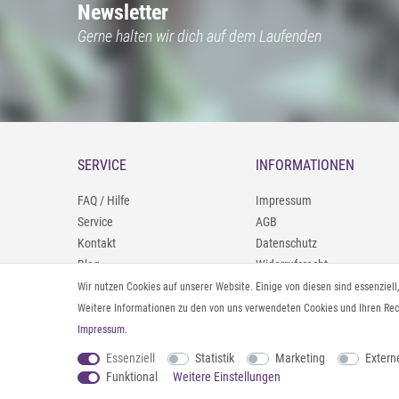
Newsletter
Gerne halten wir dich auf dem Laufenden
SERVICE
INFORMATIONEN
FAQ / Hilfe
Impressum
Service
AGB
Kontakt
Datenschutz
Blog
Widerrufsrecht
09402/9388966
Zahlung und Versand
Wir nutzen Cookies auf unserer Website. Einige von diesen sind essenziel
0160/98693481
Rücksendeinformationen
Weitere Informationen zu den von uns verwendeten Cookies und Ihren Rech
Impressum
.
Vertrag widerrufen
Essenziell
Statistik
Marketing
Extern
Funktional
Weitere Einstellungen
© 2026 styleBREAKER | Alle Rechte vorbehalten. |
webshop by