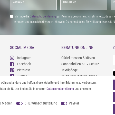
VORNAME
NACHNAME
E
Ich habe die
Daten­schutz­erklärung
zur Kenntnis genommen. Ich stimme zu, dass me
erhoben und gespeichert werden. Hinweis: Du kannst deine Einwilligung jederzeit fu
SOCIAL MEDIA
BERATUNG ONLINE
Z
Instagram
Gürtel messen & kürzen
Facebook
Sonnenbrillen & UV-Schutz
Pinterest
Textilpflege
Twitter
Textil- und Material-Guide
Youtube
Geldbörse richtig organisieren
l, während andere uns helfen, diese Website und Ihre Erfahrung zu verbessern.
Threads
Pflegeanleitung für Caps
ten als Nutzer finden Sie in unserer
Daten­schutz­erklärung
und unserem
e Medien
DHL Wunschzustellung
PayPal