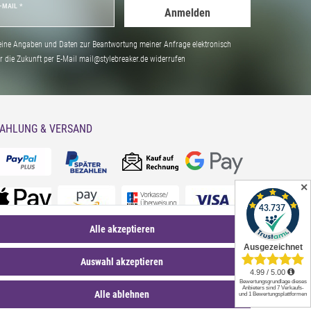
-MAIL *
Anmelden
ine Angaben und Daten zur Beantwortung meiner Anfrage elektronisch
̈r die Zukunft per E-Mail mail@stylebreaker.de widerrufen
AHLUNG & VERSAND
✕
Alle akzeptieren
Auswahl akzeptieren
Alle ablehnen
*Sternchentexte und rechtliche Hinweise