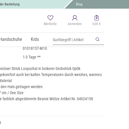
der Bestellung
Blog
0
Merkliste
Anmelden
0,00 €
 Loop Schal
 MwSt., zzgl.
Handschuhe
Versand
Kids
01018157-M10
1-3 Tage **
inöser Strick Loopschal in lockerer Grobstrick Optik
ekomfort auch bei kalten Temperaturen durch weiches, warmes
Material
 den Hals getragen werden
7 cm / One Size
e farblich abgestimmte Beanie Mütze Artikel Nr. 04024158
e