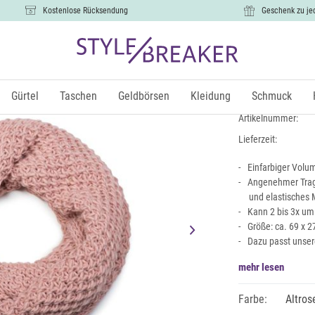
Kostenlose Rücksendung
Geschenk zu je
Grobstrick
17,99 €
Gürtel
Taschen
Geldbörsen
Kleidung
Schmuck
inkl.
Artikelnummer:
Lieferzeit:
Einfarbiger Volum
Angenehmer Trag
und elastisches 
Kann 2 bis 3x um
Größe: ca. 69 x 2
Dazu passt unser
mehr lesen
Farbe:
Altros