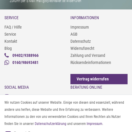
Zukunft per E-Mail mail@stylebreaker.de widerrufen
SERVICE
INFORMATIONEN
FAQ / Hilfe
Impressum
Service
AGB
Kontakt
Datenschutz
Blog
Widerrufsrecht
09402/9388966
Zahlung und Versand
0160/98693481
Rücksendeinformationen
Vertrag widerrufen
SOCIAL MEDIA
BERATUNG ONLINE
Instagram
Gürtel messen & kürzen
Wir nutzen Cookies auf unserer Website. Einige von diesen sind essenziell, während
Facebook
Sonnenbrillen & UV-Schutz
andere uns helfen, diese Website und Ihre Erfahrung zu verbessern. Weitere
Pinterest
Textilpflege
Informationen zu den von uns verwendeten Cookies und Ihren Rechten als Nutzer
Twitter
Textil- und Material-Guide
finden Sie in unserer
Daten­schutz­erklärung
und unserem
Impressum
.
Youtube
Geldbörse richtig organisieren
Threads
Pflegeanleitung für Caps