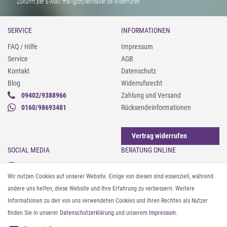
Zukunft per E-Mail mail@stylebreaker.de widerrufen
SERVICE
INFORMATIONEN
FAQ / Hilfe
Impressum
Service
AGB
Kontakt
Datenschutz
Blog
Widerrufsrecht
09402/9388966
Zahlung und Versand
0160/98693481
Rücksendeinformationen
Vertrag widerrufen
SOCIAL MEDIA
BERATUNG ONLINE
Instagram
Gürtel messen & kürzen
Wir nutzen Cookies auf unserer Website. Einige von diesen sind essenziell, während
Facebook
Sonnenbrillen & UV-Schutz
andere uns helfen, diese Website und Ihre Erfahrung zu verbessern. Weitere
Pinterest
Textilpflege
Informationen zu den von uns verwendeten Cookies und Ihren Rechten als Nutzer
Twitter
Textil- und Material-Guide
finden Sie in unserer
Daten­schutz­erklärung
und unserem
Impressum
.
Youtube
Geldbörse richtig organisieren
Threads
Pflegeanleitung für Caps