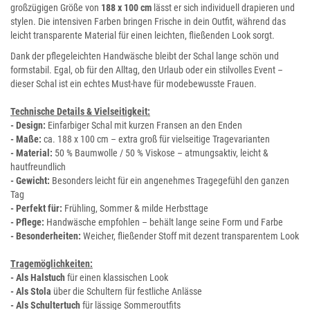
großzügigen Größe von
188 x 100 cm
lässt er sich individuell drapieren und
stylen. Die intensiven Farben bringen Frische in dein Outfit, während das
leicht transparente Material für einen leichten, fließenden Look sorgt.
Dank der pflegeleichten Handwäsche bleibt der Schal lange schön und
formstabil. Egal, ob für den Alltag, den Urlaub oder ein stilvolles Event –
dieser Schal ist ein echtes Must-have für modebewusste Frauen.
Technische Details & Vielseitigkeit:
- Design:
Einfarbiger Schal mit kurzen Fransen an den Enden
- Maße:
ca. 188 x 100 cm – extra groß für vielseitige Tragevarianten
- Material:
50 % Baumwolle / 50 % Viskose – atmungsaktiv, leicht &
hautfreundlich
- Gewicht:
Besonders leicht für ein angenehmes Tragegefühl den ganzen
Tag
- Perfekt für:
Frühling, Sommer & milde Herbsttage
- Pflege:
Handwäsche empfohlen – behält lange seine Form und Farbe
- Besonderheiten:
Weicher, fließender Stoff mit dezent transparentem Look
Tragemöglichkeiten:
- Als Halstuch
für einen klassischen Look
- Als Stola
über die Schultern für festliche Anlässe
- Als Schultertuch
für lässige Sommeroutfits