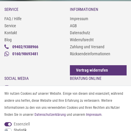
SERVICE
INFORMATIONEN
FAQ / Hilfe
Impressum
Service
AGB
Kontakt
Datenschutz
Blog
Widerrufsrecht
09402/9388966
Zahlung und Versand
0160/98693481
Rücksendeinformationen
Vertrag widerrufen
SOCIAL MEDIA
BERATUNG ONLINE
Instagram
Gürtel messen & kürzen
Wir nutzen Cookies auf unserer Website. Einige von diesen sind essenziell, während
Facebook
Sonnenbrillen & UV-Schutz
andere uns helfen, diese Website und Ihre Erfahrung zu verbessern. Weitere
Pinterest
Textilpflege
Informationen zu den von uns verwendeten Cookies und Ihren Rechten als Nutzer
Twitter
Textil- und Material-Guide
finden Sie in unserer
Daten­schutz­erklärung
und unserem
Impressum
.
Youtube
Geldbörse richtig organisieren
Threads
Pflegeanleitung für Caps
Essenziell
Statistik