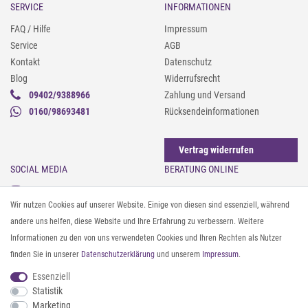
SERVICE
INFORMATIONEN
FAQ / Hilfe
Impressum
Service
AGB
Kontakt
Datenschutz
Blog
Widerrufsrecht
09402/9388966
Zahlung und Versand
0160/98693481
Rücksendeinformationen
Vertrag widerrufen
SOCIAL MEDIA
BERATUNG ONLINE
Instagram
Gürtel messen & kürzen
Wir nutzen Cookies auf unserer Website. Einige von diesen sind essenziell, während
Facebook
Sonnenbrillen & UV-Schutz
andere uns helfen, diese Website und Ihre Erfahrung zu verbessern. Weitere
Pinterest
Textilpflege
Informationen zu den von uns verwendeten Cookies und Ihren Rechten als Nutzer
Twitter
Textil- und Material-Guide
finden Sie in unserer
Daten­schutz­erklärung
und unserem
Impressum
.
Youtube
Geldbörse richtig organisieren
Threads
Pflegeanleitung für Caps
Essenziell
Statistik
Marketing
ZAHLUNG & VERSAND