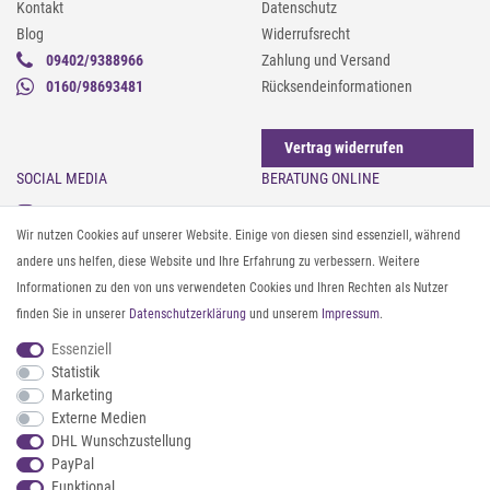
Kontakt
Datenschutz
Blog
Widerrufsrecht
09402/9388966
Zahlung und Versand
0160/98693481
Rücksendeinformationen
Vertrag widerrufen
SOCIAL MEDIA
BERATUNG ONLINE
Instagram
Gürtel messen & kürzen
Wir nutzen Cookies auf unserer Website. Einige von diesen sind essenziell, während
Facebook
Sonnenbrillen & UV-Schutz
andere uns helfen, diese Website und Ihre Erfahrung zu verbessern. Weitere
Pinterest
Textilpflege
Informationen zu den von uns verwendeten Cookies und Ihren Rechten als Nutzer
Twitter
Textil- und Material-Guide
finden Sie in unserer
Daten­schutz­erklärung
und unserem
Impressum
.
Youtube
Geldbörse richtig organisieren
Threads
Pflegeanleitung für Caps
Essenziell
Statistik
Marketing
ZAHLUNG & VERSAND
Externe Medien
DHL Wunschzustellung
PayPal
Funktional