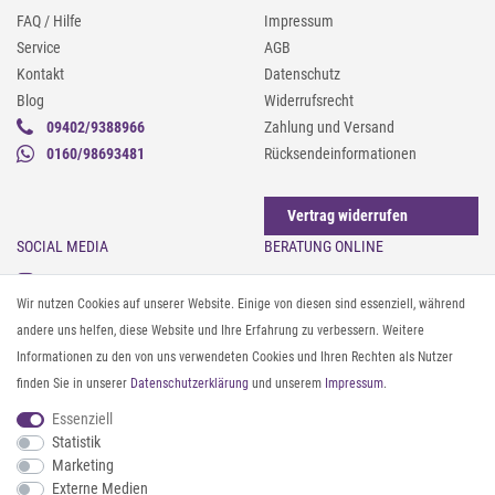
FAQ / Hilfe
Impressum
Service
AGB
Kontakt
Datenschutz
Blog
Widerrufsrecht
09402/9388966
Zahlung und Versand
0160/98693481
Rücksendeinformationen
Vertrag widerrufen
SOCIAL MEDIA
BERATUNG ONLINE
Instagram
Gürtel messen & kürzen
Wir nutzen Cookies auf unserer Website. Einige von diesen sind essenziell, während
Facebook
Sonnenbrillen & UV-Schutz
andere uns helfen, diese Website und Ihre Erfahrung zu verbessern. Weitere
Pinterest
Textilpflege
Informationen zu den von uns verwendeten Cookies und Ihren Rechten als Nutzer
Twitter
Textil- und Material-Guide
finden Sie in unserer
Daten­schutz­erklärung
und unserem
Impressum
.
Youtube
Geldbörse richtig organisieren
Threads
Pflegeanleitung für Caps
Essenziell
Statistik
Marketing
ZAHLUNG & VERSAND
Externe Medien