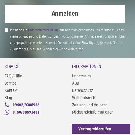
Anmelden
Ich habe die
Daten­schutz­erklärung
zur Kenntnis genommen. Ich stimme zu, dass
meine Angaben und Daten zur Beantwortung meiner Anfrage elektronisch erhoben
und gespeichert werden. Hinweis: Du kannst deine Einwilligung jederzeit für die
Zukunft per E-Mail mail@stylebreaker.de widerrufen
SERVICE
INFORMATIONEN
FAQ / Hilfe
Impressum
Service
AGB
Kontakt
Datenschutz
Blog
Widerrufsrecht
09402/9388966
Zahlung und Versand
0160/98693481
Rücksendeinformationen
Vertrag widerrufen