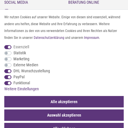
SOCIAL MEDIA
BERATUNG ONLINE
Instagram
Gürtel messen & kürzen
Wir nutzen Cookies auf unserer Website. Einige von diesen sind essenziell, während
Facebook
Sonnenbrillen & UV-Schutz
andere uns helfen, diese Website und Ihre Erfahrung zu verbessern. Weitere
Pinterest
Textilpflege
Informationen zu den von uns verwendeten Cookies und Ihren Rechten als Nutzer
Twitter
Textil- und Material-Guide
finden Sie in unserer
Daten­schutz­erklärung
und unserem
Impressum
.
Youtube
Geldbörse richtig organisieren
Threads
Pflegeanleitung für Caps
Essenziell
Statistik
Marketing
ZAHLUNG & VERSAND
Externe Medien
DHL Wunschzustellung
PayPal
Funktional
Weitere Einstellungen
Alle akzeptieren
Auswahl akzeptieren
© 2026 styleBREAKER | Alle Rechte vorbehalten. |
webshop by
*Sternchentexte und rechtliche Hinweise