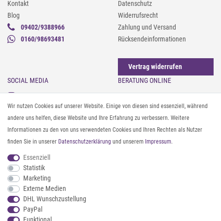
Kontakt
Datenschutz
Blog
Widerrufsrecht
09402/9388966
Zahlung und Versand
0160/98693481
Rücksendeinformationen
Vertrag widerrufen
SOCIAL MEDIA
BERATUNG ONLINE
Instagram
Gürtel messen & kürzen
Wir nutzen Cookies auf unserer Website. Einige von diesen sind essenziell, während
Facebook
Sonnenbrillen & UV-Schutz
andere uns helfen, diese Website und Ihre Erfahrung zu verbessern. Weitere
Pinterest
Textilpflege
Informationen zu den von uns verwendeten Cookies und Ihren Rechten als Nutzer
Twitter
Textil- und Material-Guide
finden Sie in unserer
Daten­schutz­erklärung
und unserem
Impressum
.
Youtube
Geldbörse richtig organisieren
Threads
Pflegeanleitung für Caps
Essenziell
Statistik
Marketing
ZAHLUNG & VERSAND
Externe Medien
DHL Wunschzustellung
PayPal
Funktional